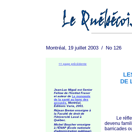
Montréal, 19 juillet 2003 / No 126
<< page précédente
LE
DE 
Jean-Luc Migué est Senior
Fellow de l'Institut Fraser
et auteur de
Le monopole
de la santé au banc des
accusés
, Montréal,
Éditions Varia, 2001.
Réjean Breton enseigne à
la Faculté de droit de
l'Université Laval à
Le réflexe 
Québec.
devenu famili
Michel Boucher enseigne
à l'ÉNAP (École nationale
barricades o
d'administration publique).