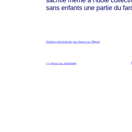
sacrifie même à l'idole collect
sans enfants une partie du fa
Articles précédents par Jean-Luc Migué
<< retour au sommaire