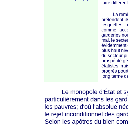
faire différ
La remise e
prétendent-il
lesquelles –
comme l'accès
garderies no
mal, le secte
évidemment du
plus haut niv
du secteur pu
prospérité gé
étatistes irr
progrès pourt
long terme de
Le monopole d'État et syndi
particulièrement dans les garde
les pauvres; d'où l'absolue néc
le rejet inconditionnel des gar
Selon les apôtres du bien com