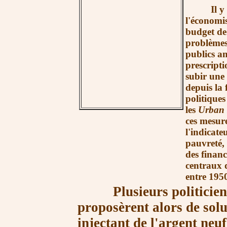
Il y a ma
l'économis
budget de 
problèmes
publics am
prescripti
subir une
depuis la 
politiques 
les
Urban 
ces mesure
l'indicate
pauvreté, 
des financ
centraux d
entre 1950
Plusieurs politiciens e
proposèrent alors de sol
injectant de l'argent neu