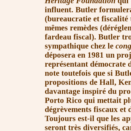
Heritage Foundation
qui 
influent.
Butler formuler
(bureaucratie et fiscalité
mêmes remèdes (déréglem
fardeau fiscal). Butler tr
sympathique chez le
con
déposera en 1981 un proje
représentant démocrate 
note toutefois que si
Butl
propositions de Hall, Ke
davantage inspiré du p
Porto
Rico qui mettait pl
dégrèvements fiscaux et 
Toujours est-il que les a
seront très diversifiés, 