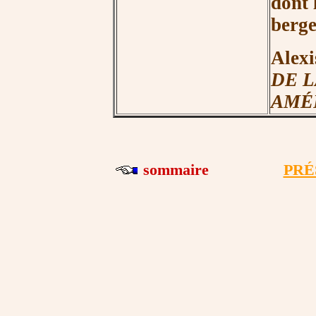
dont 
b
erge
Alexi
DE 
AMÉ
sommaire
PRÉ