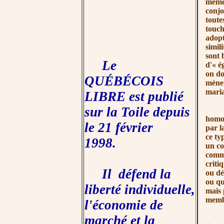
mêmes
conjo
toute
touch
adopt
simil
sont 
Le
d'« ég
on do
QUÉBÉCOIS
mène 
maria
LIBRE est publié
sur la Toile depuis
Metto
homos
le 21 février
par l
ce ty
1998.
un co
comme
criti
Il défend la
ou dé
ou qu
liberté individuelle,
mais 
membr
l'économie de
marché et la
Cett