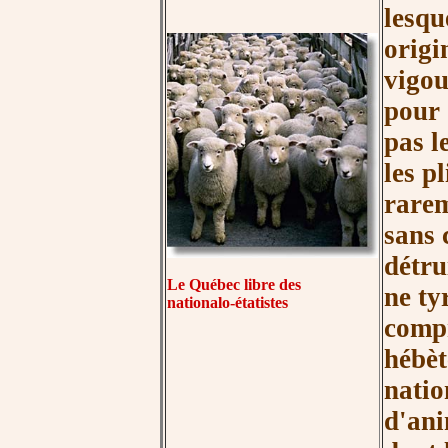
lesque
origi
vigou
pour 
pas l
les pl
rarem
sans 
détru
Le Québec libre des
ne tyr
nationalo-étatistes
compri
hébèt
natio
d'ani