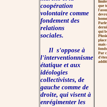
limit
coopération
que t
l'ass
volontaire comme
devro
homos
fondement des
Parle
relations
derni
qui b
sociales.
Plusi
place
mais 
Il s'oppose à
fonds
Par c
l'interventionnisme
d'éte
addit
étatique et aux
idéologies
collectivistes, de
gauche comme de
droite, qui visent à
enrégimenter les