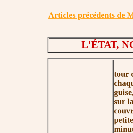
Articles précédents de 
L'ÉTAT, 
tour 
chaqu
guise
sur la
couvr
petit
minut