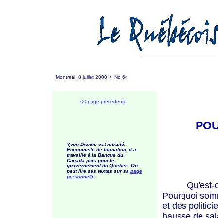
Montréal, 8 juillet 2000 / No 64
<< page précédente
POU
Yvon Dionne est retraité.
Économiste de formation, il a
travaillé à la Banque du
Canada puis pour le
gouvernement du Québec. On
peut lire ses textes sur sa
page
personnelle
.
Qu'est-ce qu
Pourquoi somm
et des politic
hausse de sala