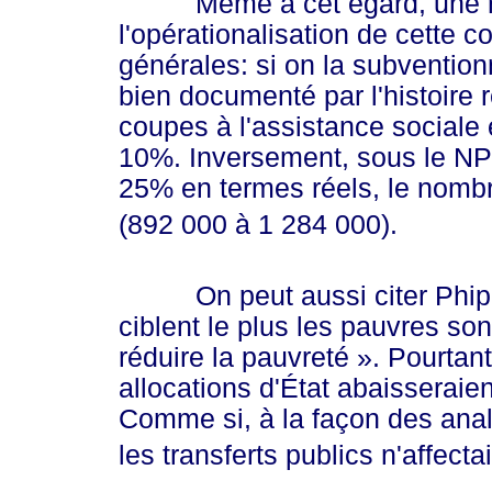
Même à cet égard, une rése
l'opérationalisation de cette 
générales: si on la subventio
bien documenté par l'histoire 
coupes à l'assistance sociale 
10%. Inversement, sous le NPD
25% en termes réels, le nombr
(
892 000
à
1 284 000
).
On peut aussi citer Phipps
ciblent le plus les pauvres so
réduire la
pauvreté »
. Pourtan
allocations d'État abaisseraien
Comme si, à la façon des analy
les transferts publics n'affec