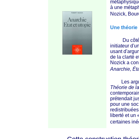
métaphysique 
à une métaph
Nozick, Bour
Une théorie 
Du côt
initiateur d'u
usant d'argum
de la clarté e
Nozick a co
Anarchie, Éta
Les argument
Théorie de la
contemporain
prétendait ju
pour une soci
redistribuées
liberté et un
certaines iné