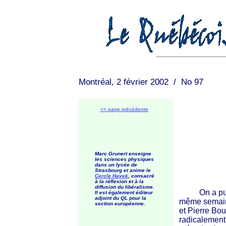
Montréal, 2 février 2002 / No 97
<< page précédente
Marc Grunert enseigne
les sciences physiques
dans un lycée de
Strasbourg et anime le
Cercle Hayek
, consacré
à la réflexion et à la
diffusion du libéralisme.
On a pu parl
Il est également éditeur
adjoint du QL pour la
même semaine
section européenne.
et Pierre Bo
radicalement 