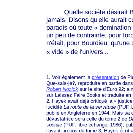
Quelle société désirait Bou
jamais. Disons qu'elle aurait 
paradis où toute
« domination
un peu de contrainte, pour forc
n'était, pour Bourdieu, qu'une s
« vide »
de l'univers...
1. Voir également la
présentation
de Pi
Que-sais-je?, reproduite en partie da
Robert Nozick
sur le site d'Euro 92; ai
sur Laissez Faire Books et traduite en
2. Hayek avait déjà critiqué la
« justice
lucidité
La route de la servitude
(PUF, L
publié en Angleterre en 1944. Mais sa c
dévastatrice sera celle du tome 2 de
Dr
sociale
(PUF, libre échange, 1986), pub
l'avant-propos du tome 3, Hayek écrit
«