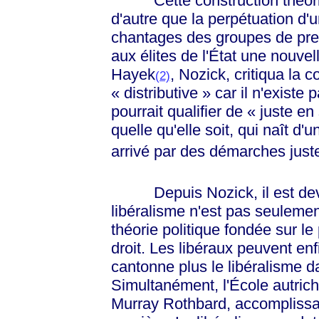
Cette construction théoriqu
d'autre que la perpétuation d'
chantages des groupes de pres
aux élites de l'État une nouvell
Hayek
, Nozick, critiqua la 
(2)
« distributive »
car il n'existe 
pourrait qualifier de
« juste en 
quelle qu'elle soit, qui naît d'u
arrivé par des démarches just
Depuis Nozick, il est deven
libéralisme n'est pas seuleme
théorie politique fondée sur le
droit. Les libéraux peuvent en
cantonne plus le libéralisme da
Simultanément, l'École autric
Murray Rothbard, accomplissai