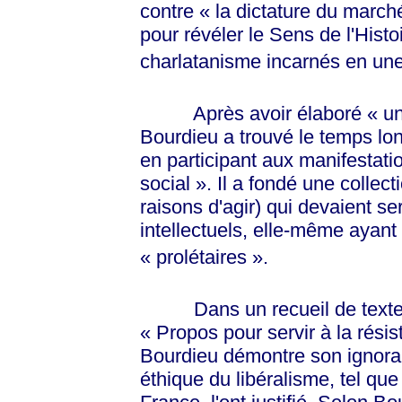
contre
« la
dictature du
march
pour révéler le Sens de l'Histoi
charlatanisme incarnés en un
Après avoir élaboré
« u
Bourdieu a trouvé le temps long
en participant aux manifestati
social »
. Il a fondé une collect
raisons d'agir) qui devaient se
intellectuels, elle-même ayant 
« prolétaires »
.
Dans un recueil de textes 
« Propos
pour servir à la rési
Bourdieu démontre son ignoranc
éthique du libéralisme, tel qu