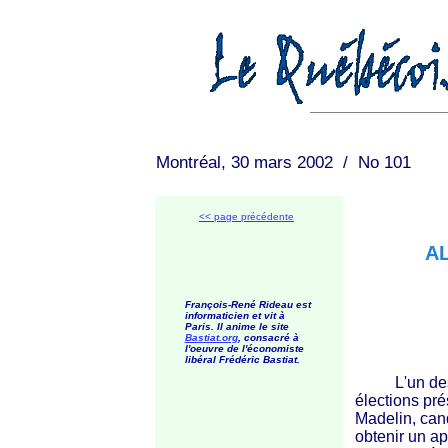
Montréal, 30 mars 2002 / No 101
<< page précédente
AL
François-René Rideau est
informaticien et vit à
Paris. Il anime le site
Bastiat.org
, consacré à
l'oeuvre de l'économiste
libéral Frédéric Bastiat.
L'un des r
élections pré
Madelin, cand
obtenir un ap