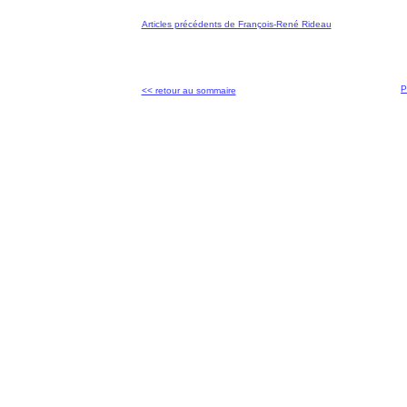
Articles précédents de François-René Rideau
P
<< retour au sommaire