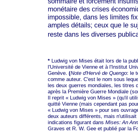
sommaire et forcément insuffis
monétaire des crises économiq
impossible, dans les limites fix
amples détails; ceux que le suj
reste dans les diverses public
*
Ludwig von Mises était lors de la publ
l'Université de Vienne et à l'Institut U
Genève.
(
Note d'Hervé de Quengo
: le 
comme auteur. C'est le nom sous lequel
les deux guerres mondiales, les titres d
après la Première Guerre Mondiale (s
Il reprit
« Ludwig
von
Mises »
(qu'il ut
quitté Vienne (mais cependant pas pour c
« Ludwig
von
Mises »
pour ses ouvrages
deux auteurs différents, mais n'utilisai
indications figurant dans
Mises: An Ann
Graves et R. W. Gee et publié par la F