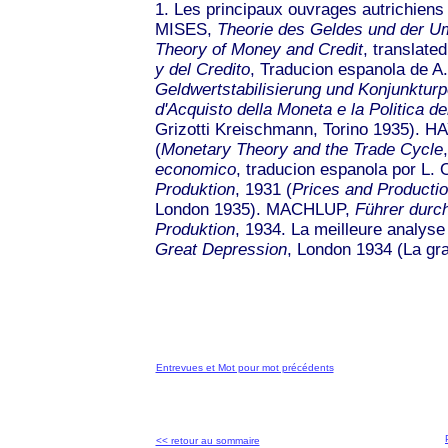
1. Les principaux ouvrages autrichiens
MISES,
Theorie des Geldes und der Um
Theory of Money and Credit
, translate
y del Credito
, Traducion espanola de A
Geldwertstabilisierung und Konjunkturpo
d'Acquisto della Moneta e la Politica d
Grizotti Kreischmann, Torino 1935). 
(
Monetary Theory and the Trade Cycle
economico
, traducion espanola por L.
Produktion
, 1931 (
Prices and Producti
London 1935). MACHLUP,
Führer durch
Produktion
, 1934. La meilleure analyse
Great Depression
, London 1934 (La gr
Entrevues et Mot pour mot précédents
<< retour au sommaire