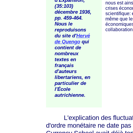
d'Expansion,
nous est ainsi
(35:103)
crises écono
décembre 1936,
scientifique: 
pp. 459-464.
même que les
Nous le
économiques p
reproduisons
collaboratio
du site d'
Hervé
de Quengo
qui
contient de
nombreux
textes en
français
d'auteurs
libertariens, en
particulier de
l'École
autrichienne.
L'explication des fluctuati
d'ordre monétaire ne date pas d