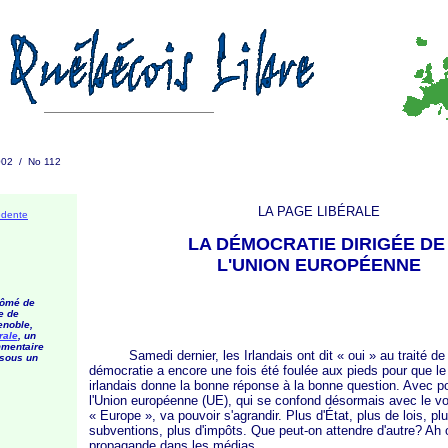
2002 / No 112
LA PAGE LIBÉRALE
édente
LA DÉMOCRATIE DIRIGÉE D
L'UNION EUROPÉENNE
lômé de
e de
noble,
rale
, un
mmentaire
Samedi dernier, les Irlandais ont dit
« oui »
au traité de
 sous un
démocratie a encore une fois été foulée aux pieds pour que l
irlandais donne la bonne réponse à la bonne question. Avec po
l'Union européenne (UE), qui se confond désormais avec le v
« Europe »
, va pouvoir s'agrandir. Plus d'État, plus de lois, pl
subventions, plus d'impôts. Que peut-on attendre d'autre? Ah o
propagande dans les médias...