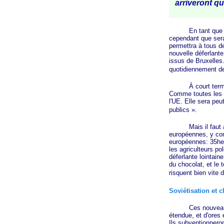
arriveront q
En tant que libér
cependant que sera 
permettra à tous d
nouvelle déferlante
issus de Bruxelles.
quotidiennement de
À court terme, r
Comme toutes les s
l'UE. Elle sera pe
publics »
.
Mais il faut auss
européennes, y com
européennes: 35heu
les agriculteurs p
déferlante lointain
du chocolat, et le 
risquent bien vite d
Soviétisation et c
Ces nouveaux ven
étendue, et d'ores 
Ils subventionneron