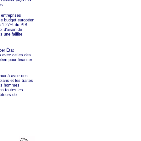
es.
entreprises
 le budget européen
é à 1.27% du PIB
i d'airain de
 une faillite
per État
s avec celles des
éen pour financer
naux à avoir des
lans et les traités
 les hommes
ns toutes les
téteurs de