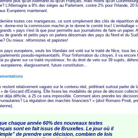
ttement plus qu'un Allemand ou qu'un Français, mais moins qu'un Luxembourg
? L'Allemagne a 8% des sièges au Parlement, contre 2% pour l'Irlande, 20 f
 aux Européens maintenant.
rière toutes ces manigances, ce sont simplement des clés de répartition de
es: donne-moi la commission machin je te donne le comité truc! L'emballage
«
grands »
pays n'est là que pour permette aux journalistes de faire un papier. 
lieu de grands et petits pays on parlera désormais des pays du Nord et du Sud
ne? Ou mieux: réformistes et papistes!
ys européens, seuls les Irlandais ont voté sur le traité de Nice, tous les a
s parlements pseudo-représentatifs. Pour l'information du citoyen, il va encore fa
j'ai pu glaner sur ce traité mystérieux: fin du droit de veto sur 39 sujets, déf
e européenne, élargissement, future constitution...
lementations
tent relativement vagues sur le contenu réel, préférant surtout parler de 
 »
de Giscard d'Estaing. Elle fixera les modalités de prise de décision collecti
est déjà difficile, à 25 ce sera impossible. Comment alors prendre les décision
unautaires? La régulation des marchés
financiers? »
(
dixit
Romano Prodi, pré
éenne).
t que chaque année 60% des nouveaux textes
ançais sont en fait issus de Bruxelles. Le jour où il
imple" de prendre une décision, combien de lois