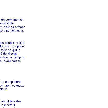
, en permanence,
sultat d'un
um peut en effacer
ela ne tienne, ils
s les peuples
« bien
rlement Européen:
faire ce qu'il a
ité de Nice
(2)
i-Nice, le camp du
e l'aveu naïf du
ion européenne
hoir aux nouveaux
ait un
les diktats des
 un électeur