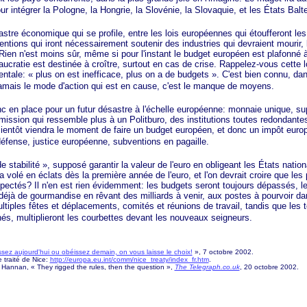
our intégrer la Pologne, la Hongrie, la Slovénie, la Slovaquie, et les États Balt
 économique qui se profile, entre les lois européennes qui étoufferont les 
entions qui iront nécessairement soutenir des industries qui devraient mourir,
? Rien n'est moins sûr, même si pour l'instant le budget européen est plafonn
ucratie est destinée à croître, surtout en cas de crise. Rappelez-vous cette lo
entale:
« plus
on est inefficace, plus on a de
budgets »
. C'est bien connu, dans
 jamais le mode d'action qui est en cause, c'est le manque de moyens.
 place pour un futur désastre à l'échelle européenne: monnaie unique, su
mission qui ressemble plus à un Politburo, des institutions toutes redondante
entôt viendra le moment de faire un budget européen, et donc un impôt europ
défense, justice européenne, subventions en pagaille.
de
stabilité »
, supposé garantir la valeur de l'euro en obligeant les États natio
 volé en éclats dès la première année de l'euro, et l'on devrait croire que les p
espectés? Il n'en est rien évidemment: les budgets seront toujours dépassés,
 déjà de gourmandise en rêvant des milliards à venir, aux postes à pourvoir da
ultiples fêtes et déplacements, comités et réunions de travail, tandis que les 
hés, multiplieront les courbettes devant les nouveaux seigneurs.
sez aujourd'hui ou obéissez demain, on vous laisse le
choix!
»
, 7 octobre 2002.
le traité de Nice:
http://europa.eu.int/comm/nice_treaty/index_fr.htm
.
el Hannan, « They rigged the rules, then the question »,
The Telegraph.co.uk
, 20 octobre 2002.