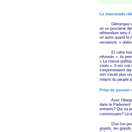
La mascarade réf
Détrompez-vous,
on se proclame dém
référendum tenu il 
un autre quand la r
revoteront:
« obéis
Et cette fois 
informés »
, ils pr
« La
classe politiqu
voulu »
. Il est vra
s'exprimeraient dan
non n'avait plus un
mépris du peuple pa
Prise de pouvoir 
Avec l'élargisse
dans le Parlement
entrants? Qui va p
commissaire? Là e
D'où l'on peut im
grands, les grands 