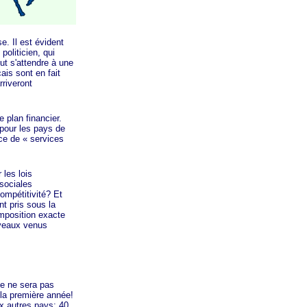
. Il est évident
politicien, qui
ut s'attendre à une
ais sont en fait
riveront
plan financier.
 pour les pays de
nce de
« services
les lois
sociales
ompétitivité? Et
t pris sous la
omposition exacte
uveaux venus
e ne sera pas
 la première année!
ux autres pays: 40