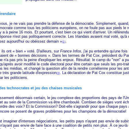
érendaire
 je ne vais pas prendre la défense de la démocratie. Simplement, quand
ocrate comme tous les politiciens européens, on ne foule pas aux pieds le ré
y a à peine 16 mois. Et pourtant, c'est bien ce qui vient d'arriver. Un référend
éponse n'est pas politiquement correcte. Les Irlandais avaient mal voté, qu'à c
sez
aujourd'hui ou obéissez
demain »
.
(1)
ils ont
« bien » voté
. D'ailleurs, sur
France Infos
, j'ai pu entendre qu'une foi
enaient de
« bonnes
décisions »
. Dans les termes de Pat Cox, président du Pa
e n'a pas pris la peine d'expliquer les enjeux. Résultat: le camp du "non" a pu 
i qu'après avoir modifié le code électoral pour être certain que seuls les pro-tra
s les médias, et changé la question afin de la rendre cornélienne pour les ant
e très grande latitude d'expression
. La déclaration de Pat Cox constitue just
(3)
r les politiciens.
des technocrates et jeu des chaises musicales
ment désormais certain, le jeu complexe des proportions des pays de l'Un
 et au sein de la Commission va être chamboulé. Combien de sièges vont éc
erdre des voix? Et la Commission? Doit-elle s'agrandir pour que chaque pays 
ncore se posent de graves problèmes pour les champions de la démocratie!
aginer d'intenses négociations, les petits pays n'ayant pas envie de subir 
n'ayant pas envie de faire face à une coalition de petits non plus. À ce jeu-là