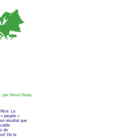
E
par Hervé Duray
 Nice. La
e
« peuple »
ur résultat que
ocable
us de
ui! De la