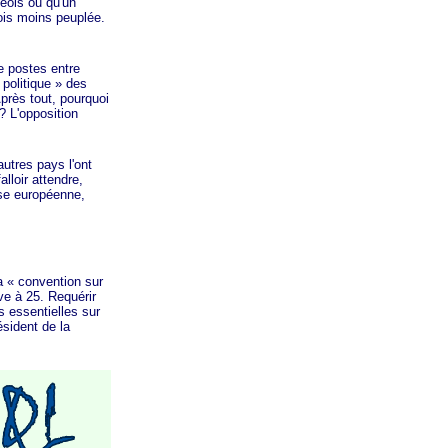
eois ou qu'un
ois moins peuplée.
 postes entre
 politique »
des
Après tout, pourquoi
? L'opposition
utres pays l'ont
lloir attendre,
ense européenne,
la
« convention
sur
ve à 25. Requérir
s essentielles sur
sident de la