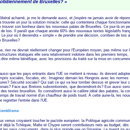
uotidiennement de
Bruxelles? »
al acharné, je me le demande aussi, et j'espère ne jamais avoir de réponse
trouvée un jour la solution miracle: celle qui contentera chaque fonctionnaire 
e trouver son bonheur dans les nouveaux palais de Bruxelles. Ce jour-là on pe
 de lois. Il paraît que chaque année 60% des nouveaux textes législatifs franç
 Le jour où il deviendra
« simple »
de prendre une décision, combien de lois ar
 Bruxelles?
ien ne devrait réellement changer pour l'Européen moyen, pas même sur le 
tructures étatiques elle sera relativement indolore dans les premiers temps,
ut-être même bénéfique, avec les provisions du traité sur la mise en concurre
i que les pays entrants dans l'UE se mettent à niveau: ils doivent adopter 
pris sociales, fiscales, etc. Imaginez demain les Hongrois avec les normes 
res? Sécurité sociale? Qui sait ce qui va leur tomber dessus et grever leur c
olonais? Face aux Bretons subventionnés, que deviendront-ils? Eux aussi seron
e des textes bruxellois. Ils connaîtront aussi le calibre idéal des patates, la c
temps de travail normé d'un chauffeur de poids lourd. À cette aune-là, les no
e regretter l'entrée dans l'UE.
lientélisme
us croyaient toucher le pactole européen: la Politique agricole commun
et déjà la Tchéquie, Malte et Chypre seront contributeurs nets au budget, dès
t les pays concurrents, dans la plus grande joie on l'imagine. Le magot ira a