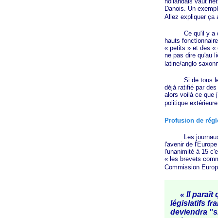
hollandais vaut ne
Danois. Un exemple
Allez expliquer ça
Ce qu'il y a der
hauts fonctionnair
« petits »
et des
« 
ne pas dire qu'au 
latine/anglo-saxon
Si de tous les pa
déjà ratifié par de
alors voilà ce que 
politique extérieur
Profusion de rég
Les journaux res
l'avenir de l'
Europe
l'unanimité à 15 c'
« les
brevets comm
Commission Europ
« Il paraî
législatifs fr
deviendra "s