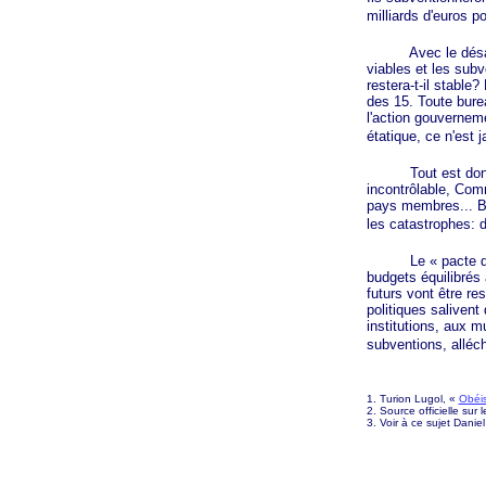
milliards d'euros p
Avec le désastre
viables et les subv
restera-t-il stable
des 15. Toute burea
l'action gouvernem
étatique, ce n'est
Tout est donc en
incontrôlable, Com
pays membres... Bi
les catastrophes: 
Le
« pacte
budgets équilibrés a
futurs vont être r
politiques salivent
institutions, aux m
subventions, alléc
1. Turion Lugol, «
Obéis
2. Source officielle sur 
3. Voir à ce sujet Dani