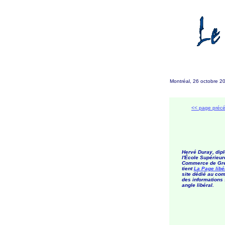
Montréal, 26 octobre 
<< page préc
Hervé Duray, dip
l'École Supérieur
Commerce de Gre
tient
La Page libé
site dédié au co
des informations
angle libéral.