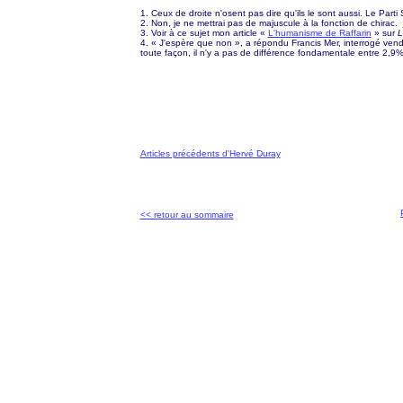
1. Ceux de droite n'osent pas dire qu'ils le sont aussi. Le Parti 
2. Non, je ne mettrai pas de majuscule à la fonction de chirac.
3. Voir à ce sujet mon article «
L'humanisme de Raffarin
» sur
L
4. « J'espère que non », a répondu Francis Mer, interrogé vend
toute façon, il n'y a pas de différence fondamentale entre 2,9
Articles précédents d'Hervé Duray
<< retour au sommaire