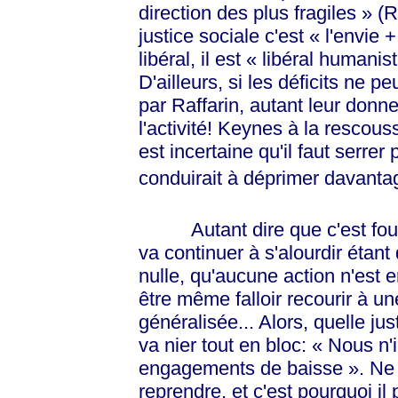
direction des plus
fragiles »
(R
justice sociale c'est
« l'envie
+
libéral, il est
« libéral
humanist
D'ailleurs, si les déficits ne 
par Raffarin, autant leur donner
l'activité! Keynes à la rescous
est incertaine qu'il faut serre
conduirait à déprimer davanta
Autant dire que c'est foutu 
va continuer à s'alourdir étan
nulle, qu'aucune action n'est en
être même falloir recourir à u
généralisée... Alors, quelle jus
va nier tout en bloc:
« Nous
n'
engagements de
baisse »
. Ne
reprendre, et c'est pourquoi il 