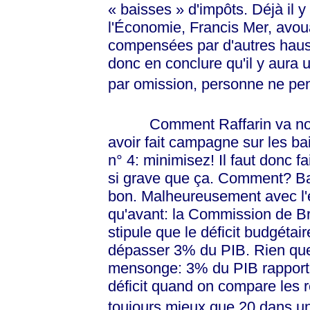
« baisses »
d'impôts. Déjà il y
l'Économie, Francis Mer, avou
compensées par d'autres hauss
donc en conclure qu'il y aura
par omission, personne ne pen
Comment Raffarin va nous f
avoir fait campagne sur les bai
n° 4: minimisez! Il faut donc f
si grave que ça. Comment? Bata
bon. Malheureusement avec l'e
qu'avant: la Commission de Bru
stipule que le déficit budgétai
dépasser 3% du PIB. Rien que 
mensonge: 3% du PIB rapporté 
déficit quand on compare les 
toujours mieux que 20 dans un