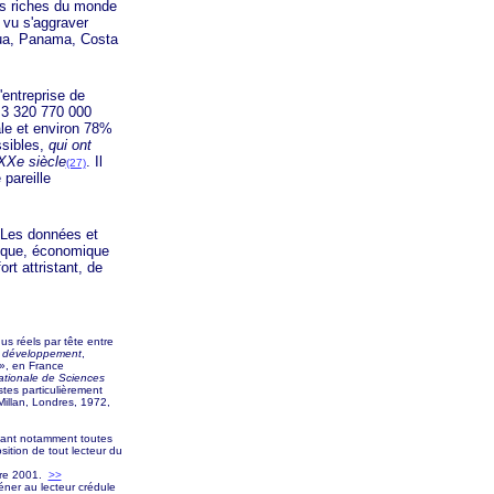
us riches du monde
 vu s'aggraver
ua, Panama, Costa
entreprise de
l
3 320 770 000
ale et environ 78%
ssibles,
qui ont
XXe siècle
. Il
(27)
 pareille
 Les données et
itique, économique
ort attristant, de
us réels par tête entre
de développement
,
»
, en France
ationale de Sciences
tes particulièrement
illan, Londres, 1972,
étant notamment toutes
sition de tout lecteur du
bre 2001.
>>
séner au lecteur crédule