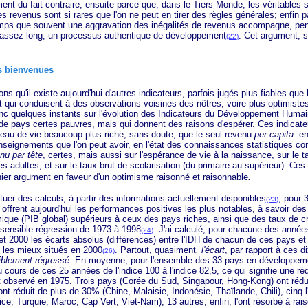
ent du fait contraire; ensuite parce que, dans le Tiers-Monde, les véritables s
des revenus sont si rares que l'on ne peut en tirer des règles générales; enfin p
emps que souvent une aggravation des inégalités de revenus accompagne, pe
re assez long, un processus authentique de développement
. Cet argument, s
(22)
s bienvenues
'il existe aujourd'hui d'autres indicateurs, parfois jugés plus fiables que 
t qui conduisent à des observations voisines des nôtres, voire plus optimiste
 quelques instants sur l'évolution des Indicateurs du Développement Humain 
de pays certes pauvres, mais qui donnent des raisons d'espérer. Ces indicat
veau de vie beaucoup plus riche, sans doute, que le seul revenu
per capita
: en
nseignements que l'on peut avoir, en l'état des connaissances statistiques co
nu par tête
, certes, mais aussi sur l'espérance de vie à la naissance, sur le t
es adultes, et sur le taux brut de scolarisation (du primaire au supérieur). Ces
nier argument en faveur d'un
optimisme raisonné et raisonnable
.
des calculs, à partir des informations actuellement disponibles
, pour 
(23)
ffrent aujourd'hui les performances positives les plus notables, à savoir des
que (PIB global) supérieurs à ceux des pays riches, ainsi que des taux de c
sensible régression de 1973 à 1998
. J'ai calculé, pour chacune des année
(24)
et 2000 les écarts absolus (différences) entre l'IDH de chacun de ces pays e
 les mieux situés en 2000
. Partout, quasiment
, l'écart
,
par rapport à ces di
(26)
iblement régressé.
En moyenne, pour l'ensemble des 33 pays en développem
u cours de ces 25 années de l'indice 100 à l'indice 82,5, ce qui signifie une 
t observé en 1975.
Trois pays (Corée du Sud, Singapour, Hong-Kong) ont réduit
ont réduit de plus de 30% (Chine, Malaisie, Indonésie, Thaïlande, Chili), cinq 
ce, Turquie, Maroc, Cap Vert, Viet-Nam), 13 autres, enfin, l'ont résorbé à ra