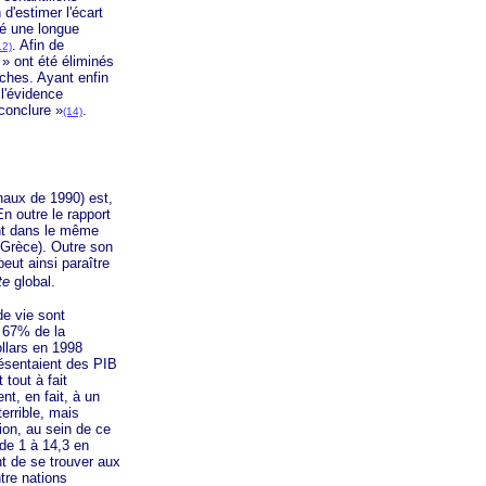
 d'estimer l'écart
té une longue
. Afin de
12)
 »
ont été éliminés
iches. Ayant enfin
 l'évidence
conclure »
.
(14)
aux de 1990) est,
En outre le rapport
nt dans le même
Grèce). Outre son
eut ainsi paraître
te
global.
e vie sont
 67% de la
llars en 1998
résentaient des PIB
tout à fait
nt, en fait, à un
errible, mais
tion, au sein de ce
 de 1 à 14,3 en
ent de se trouver aux
tre nations