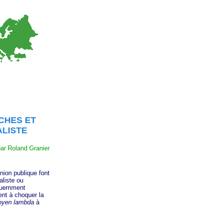
CHES ET
ALISTE
ar Roland Granier
ion publique font
aliste ou
équemment
ent à choquer la
toyen lambda
à