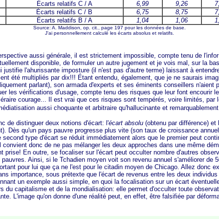
Écarts relatifs C / A
6,99
9,26
7
Écarts relatifs C / B
6,75
8,75
7
Écarts relatifs B / A
1,04
1,06
1
Source: A. Maddison, op. cit., page 197 pour les données de base.
J'ai personnellement calculé les écarts absolus et relatifs.
ve aussi générale, il est strictement impossible, compte tenu de l'inform
tuellement disponible, de formuler un autre jugement et je vois mal, sur la ba
i justifie l'ahurissante imposture (il n'est pas d'autre terme) laissant à entendr
aient été multipliés par dix!!! Étant entendu, également, que je ne saurais ima
quement parlant), son armada d'experts et ses éminents conseillers n'aient p
uer les vérifications d'usage, compte tenu des risques que leur font encourir l
méraire courage... Il est vrai que ces risques sont tempérés, voire limités, par
médiatisation aussi choquante et arbitraire qu'hallucinante et remarquablemen
distinguer deux notions d'écart: l'
écart absolu
(obtenu par différence) et l
nt). Dès qu'un pays pauvre progresse plus vite (son taux de croissance annuel
e second type d'écart se réduit immédiatement alors que le premier peut contin
Il convient donc de ne pas mélanger les deux approches dans une même démo
 prise! En outre, se focaliser sur l'écart peut occulter nombre d'autres observ
pauvres. Ainsi, si le Tchadien moyen voit son revenu annuel s'améliorer de 50
tant pour lui que ça ne l'est pour le citadin moyen de Chicago. Allez donc ex
ns importance, sous prétexte que l'écart de revenus entre les deux individus 
nnant un exemple aussi simple, en quoi la focalisation sur un écart éventuell
rs du capitalisme et de la mondialisation: elle permet d'occulter toute observat
ante. L'image qu'on donne d'une réalité peut, en effet, être falsifiée par défo