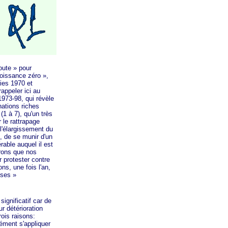
oute »
pour
roissance
zéro »
,
ies 1970 et
 rappeler ici au
1973-98, qui révèle
nations riches
(1 à 7), qu'un très
 le rattrapage
 l'élargissement du
s, de se munir d'un
rable auquel il est
érons que nos
r protester contre
ns, une fois l'an,
sses »
significatif car de
r détérioration
ois raisons:
cément s'appliquer