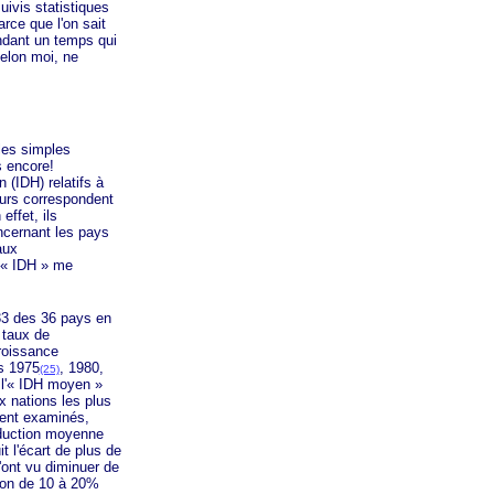
uivis statistiques
arce que l'on sait
ndant un temps qui
elon moi, ne
les simples
s encore!
(IDH) relatifs à
eurs correspondent
 effet, ils
ncernant les pays
aux
« IDH »
me
33 des 36 pays en
 taux de
roissance
s 1975
, 1980,
(25)
t
l'« IDH moyen »
x nations les plus
ent examinés,
réduction moyenne
 l'écart de plus de
l'ont vu diminuer de
ison de 10 à 20%