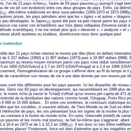
ns, l'un de 21 pays riches
, l'autre de 83 pays pauvres
puisqu'il s'agit bien
(9)
(10)
u de vie (et son évolution) entre ces deux groupes de pays. Enfin, j'ai délimi
)
, elle-même subdivisée en deux sous-périodes (1950-1973 et 1973-1998)
(11)
(
utions prises, les pays pétroliers ainsi que les
« tigres »
et autres
« dragons
s peu développés, le Japon
ayant été pour sa part classé parmi les pays r
(13)
n aucun cas varier ces échantillons aux trois dates indiquées (l'inverse serait à
éthode scientifique), il ne me restait plus qu'à
« observer »
,
« analyser »
et
« 
ènes plutôt austères ou studieux, divertissons-nous donc quelque peu!
s inattendus
es 21 pays riches retenus le revenu par tête (donc en dollars internation
é de
5 327
dollars (1950) à 11 907 dollars (1973) puis à 18 887 dollars (l998). 
aximum au revenu moyen minimum parmi ces pays s'est réduit sensibleme
5 en 1950 (USA/Grèce) à 2,7 en 1973 (USA/Portugal) et à 2,4 en 1998 (USA/
issement, l'homogénéisation de ce groupe s'affirme donc au fil du temps et il p
able de caractériser son niveau de vie à une date donnée par son
revenu par tê
nt très différentes pour les pays pauvres. Ici les disparités de niveau d
tes. Dans nos 83 pays en développement, qui rassemblaient en 1998 plus de
, le moins riche (à savoir le Tchad) n'offrait qu'un revenu
per capita
de 471 do
 extrémité de la distribution des nations comme Israël, l'Uruguay, Porto Rico p
n
8 000
et
15 000
dollars... Et entre ces extrêmes, le continuum statistique est 
dire que les vocables, si souvent utilisés, de Tiers-Monde ou de Sud se réfère
hétéroclite de pays, les uns présentant tous les signes de la misère la plus t
au contraire à la lisière du monde riche. En outre, l'intervalle (relatif) de varia
lus pauvres et les moins mal pourvus, ne fait lui-même que s'aggraver: allant
 1 à 19,4 en 1973 et de 1 à 32,2 en 1998
. Il est donc ici loin d'être indiffér
(15)
rnières places! Finalement, force est bien d'admettre que si les inégalités en