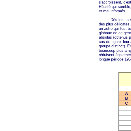
s'accroissent, c'e
Réalité qui semble,
et mal informés.
Dès lors la notion
des plus délicates,
un autre qui l'est
globaux de ce genre
absolus (obtenus p
cas de figure: leu
groupe distinct). En
beaucoup plus amp
réduisent également
longue période 195
A
B
C