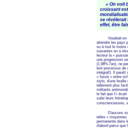
« On voit bi
croissant est
mondialisatio
se révélerait
effet, être f
Voudrait-on par a
attendre les pays 
ou à tout le moins
suivantes en a rév
lecteur la
« puissa
une progression se
(1,98% l'an), ne pe
lent processus de c
intégral!). Il para
« fossé »
entre rich
stylo, d'une feuill
tellement plus fac
militants antimondi
le fait que
l'« écart
subir leurs frénéti
consciencieuses, e
D'aucuns soutien
telles
« moyennes 
permanente dans le
d'abord parce que l