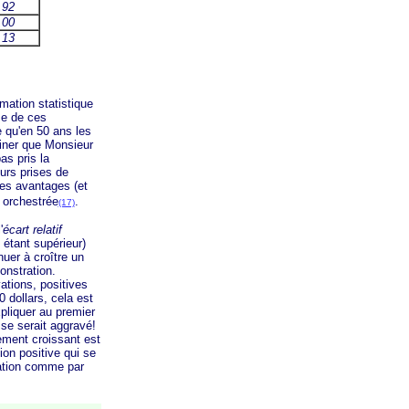
,92
,00
,13
ation statistique
se de ces
e qu'en 50 ans les
giner que Monsieur
as pris la
eurs prises de
 les avantages (et
t orchestrée
.
(17)
'
écart relatif
 étant supérieur)
uer à croître un
nstration.
ations, positives
 dollars, cela est
pliquer au premier
se serait aggravé!
ement croissant est
ion positive qui se
rmation comme par