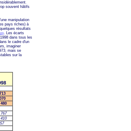
nsidérablement.
rop souvent hâtifs
'une manipulation
s pays riches) à
quelques résultats
. Les écarts
16)
 1998 dans tous les
dans le cadre d'un
urs, imaginer
973, mais se
tables sur la
998
713
070
 480
 767
 410
57