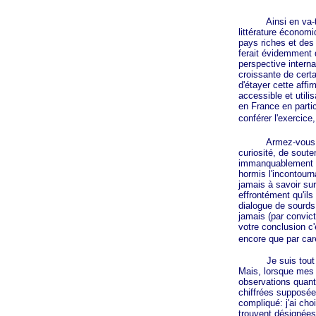
Ainsi en va-t-il d
littérature économi
pays riches et des
ferait évidemment
perspective interna
croissante de certa
d'étayer cette affir
accessible et utilis
en France en particu
conférer l'exercic
Armez-vous de cou
curiosité, de soute
immanquablement qu
hormis l'incontour
jamais à savoir sur
effrontément qu'il
dialogue de sourds.
jamais (par convict
votre conclusion c'
encore que par care
Je suis tout prêt 
Mais, lorsque mes a
observations quanti
chiffrées supposées
compliqué: j'ai cho
trouvent désignées