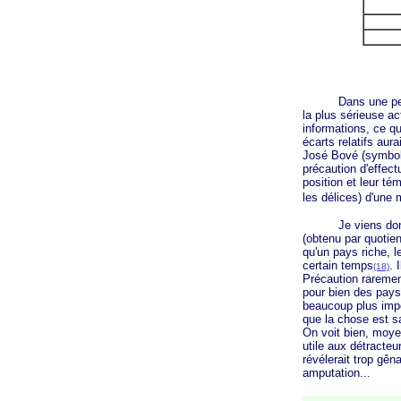
Dans une perspecti
la plus sérieuse ac
informations, ce qu
écarts relatifs aur
José Bové (symboli
précaution d'effect
position et leur té
les délices) d'une 
Je viens donc de 
(obtenu par quotie
qu'un pays riche, l
certain temps
. 
(18)
Précaution rarement
pour bien des pays 
beaucoup plus impor
que la chose est sa
On voit bien, moye
utile aux détracteu
révélerait trop gên
amputation...