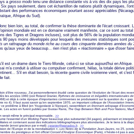
ays a
grosso modo
tenu une distance constante vis à vis des dix pays les pl
. Six pays seulement, dans cet échantillon de nations plutôt dynamiques, l'ont
bstant des performances économiques pourtant assez appréciables (Nicarag
aïque, Afrique du Sud).
en loin, au total, de confirmer la thèse dominante de l'écart croissant. L'
l'opinion mondiale est en ce domaine vraiment manifeste, car ce sont au tota
ions des Tigres et Dragons incluses), soit plus de 56% de la population mondi
es 90 pays moins développés pour lesquels des mesures statistiques sont po
is un rattrapage du monde riche au cours des cinquante dernières années du 
ns qu'aux yeux de beaucoup... rien n'est plus
« réactionnaire »
que d'oser faire
est un drame dans le Tiers-Monde, celui-ci se situe aujourd'hui en Afrique.
ai m'a conduit à utiliser ou compulser confirment, hélas, la totale dérive pol
tinent... S'il en était besoin, la récente guerre civile ivoirienne vient, et c'est f
e fait.
 loin d'être nouveau. J'ai personnellement étudié cette question de l'évolution de l'écart des reven
dès les années 1960 (voir Roland Granier,
Rythmes de croissance et inégalités internationales 
1968) et déjà à cette époque d'importantes controverses se produisaient sur la question du
« gap 
te no 4). Il faut aussi savoir qu'en septembre 1970, un important colloque de l'
Association Intern
ur ce problème à Bled (en Yougoslavie à l'époque), rassemblant un étonnant aréopage d'économis
le. Les actes en furent publiés par Gustav Ranis,
The Gap Between Rich and Poor Nations
, MacM
 en serait même le principal responsable.
>>
sume l'essentiel d'un
Working Paper
beaucoup plus substantiel (34 pages), présentant et interpr
utilisées et contenant aussi des indications bibliographiques plus abondantes. Je le tiens à la dispo
emande (envoi gracieux par e-mail):
r.granier@wanadoo.fr
.
>>
ision de l'Europe et de la
mondialisation »
,
Les Notes de la Fondation Jean-Jaures
, no 25, octo
 membre du prestigieux et fort officiel
Conseil d'Analyse Économique
(Paris), n'hésite-t-il pas à as