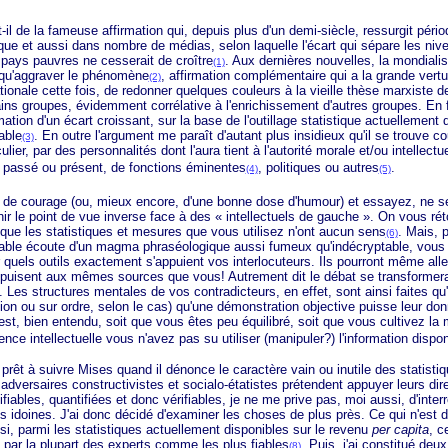
e la fameuse affirmation qui, depuis plus d'un demi-siècle, ressurgit péri
que et aussi dans nombre de médias, selon laquelle l'écart qui sépare les niv
 pays pauvres ne cesserait de croître
. Aux dernières nouvelles, la mondialis
(1)
 qu'aggraver le phénomène
, affirmation complémentaire qui a la grande vert
(2)
tionale cette fois, de redonner quelques couleurs à la vieille thèse marxiste d
ins groupes, évidemment corrélative à l'enrichissement d'autres groupes. En f
mation d'un écart croissant, sur la base de l'outillage statistique actuellement 
able
. En outre l'argument me paraît d'autant plus insidieux qu'il se trouve 
(3)
lier, par des personnalités dont l'aura tient à l'autorité morale et/ou intellectu
e, passé ou présent, de fonctions éminentes
, politiques ou autres
.
(4)
(5)
rage (ou, mieux encore, d'une bonne dose d'humour) et essayez, ne ser
nir le point de vue inverse face à des
« intellectuels
de
gauche »
. On vous rét
e les statistiques et mesures que vous utilisez n'ont aucun sens
. Mais, p
(6)
nable écoute d'un magma phraséologique aussi fumeux qu'indécryptable, vous
 quels outils exactement s'appuient vos interlocuteurs. Ils pourront même alle
s puisent aux mêmes sources que vous! Autrement dit le débat se transformer
 Les structures mentales de vos contradicteurs, en effet, sont ainsi faites qu'
ion ou sur ordre, selon le cas) qu'une démonstration objective puisse leur donne
est, bien entendu, soit que vous êtes peu équilibré, soit que vous cultivez la m
nce intellectuelle vous n'avez pas su utiliser (manipuler?) l'information dispon
à suivre Mises quand il dénonce le caractère vain ou inutile des statisti
dversaires constructivistes et socialo-étatistes prétendent appuyer leurs dir
fiables, quantifiées et donc vérifiables, je ne me prive pas, moi aussi, d'inte
 idoines. J'ai donc décidé d'examiner les choses de plus près. Ce qui n'est d'
isi, parmi les statistiques actuellement disponibles sur le revenu
per capita
, c
 par la plupart des experts comme les plus fiables
. Puis, j'ai constitué deu
(8)