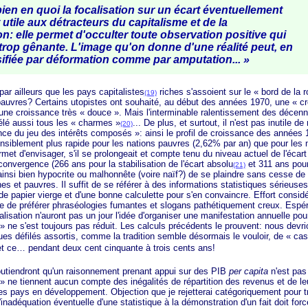
en en quoi la focalisation sur un écart éventuellement
 utile aux détracteurs du capitalisme et de la
n: elle permet d'occulter toute observation positive qui
 trop gênante. L'image qu'on donne d'une réalité peut, en
alsifiée par déformation comme par
amputation... »
illeurs que les pays capitalistes
riches s'assoient sur le
« bord
de la
r
(19)
pauvres? Certains utopistes ont souhaité, au début des années 1970, une
« c
 une croissance très
« douce »
. Mais l'interminable ralentissement des décenn
élé aussi tous les
« charmes »
... De plus, et surtout, il n'est pas inutile de
(20)
nce
du jeu des intérêts
composés »
: ainsi le profil de croissance des années 
nsiblement plus rapide pour les nations pauvres (2,62% par an) que pour les 
rmet d'envisager, s'il se prolongeait et compte tenu du niveau actuel de l'écart 
onvergence (266 ans pour la stabilisation de l'écart absolu
et 311 ans pour
(21)
ît ainsi bien hypocrite ou malhonnête (voire naïf?) de se plaindre sans cesse de
es et pauvres. Il suffit de se référer à des informations statistiques sérieuse
e de papier vierge et d'une bonne calculette pour s'en convaincre. Effort considé
ile de préférer phraséologies fumantes et slogans pathétiquement creux. Esp
alisation n'auront pas un jour l'idée d'organiser une manifestation annuelle pou
 »
ne s'est toujours pas réduit. Les calculs précédents le prouvent: nous devrio
ques défilés assortis, comme la tradition semble désormais le vouloir, de « ca
t ce… pendant deux cent cinquante à trois cents ans!
dront qu'un raisonnement prenant appui sur des PIB
per capita
n'est pas 
»
ne tiennent aucun compte des inégalités de répartition des revenus et de leu
s pays en développement. Objection que je rejetterai catégoriquement pour tr
'inadéquation éventuelle d'une statistique à la démonstration d'un fait doit for