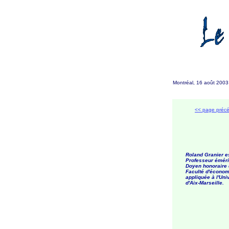
Montréal, 16 août 200
<< page préc
Roland Granier e
Professeur éméri
Doyen honoraire 
Faculté d'économ
appliquée à l'Uni
d'Aix-Marseille.