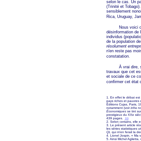
selon le cas. Un p
(Trinité et Tobago)
sensiblement nono
Rica, Uruguay, Jam
Nous voici donc bi
désinformation de 
individus (populat
de la population d
résolument entrepr
n'en reste pas moi
constatation.
À vrai dire, s'il 
travaux que cet ess
et sociale de ce con
confirmer cet état d
1. En effet le débat est
pays riches et pauvres 
Éditions Cujas, Paris, 
notamment (voir
infra
no
Économiques
se tint s
prestigieux du XXe sièc
439 pages.
>>
2. Selon certains, elle
3. Le présent article ré
les séries statistiques 
QL
qui m'en ferait la d
4. Lionel Jospin, « Ma v
5. Ainsi Michel Aglietta,