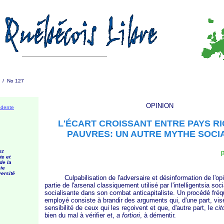
3 / No 127
OPINION
édente
L'ÉCART CROISSANT ENTRE PAYS RI
PAUVRES: UN AUTRE MYTHE SOCI
st
p
te et
de la
ie
versité
Culpabilisation de l'adversaire et désinformation de l'opin
partie de l'arsenal classiquement utilisé par l'intelligentsia soci
socialisante dans son combat anticapitaliste. Un procédé fr
employé consiste à brandir des arguments qui, d'une part, vis
sensibilité de ceux qui les reçoivent et que, d'autre part, le
ci
bien du mal à vérifier et,
a fortiori
, à démentir.