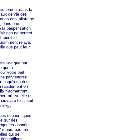
odiquement dans la
eaux de vie des
ation capitaliste ne
u, dans une
e la paupérisation
ait rien ne permet
disponible,
couramment relayé,
elle que peut leur
ait-ce que par
orquera
our votre part,
 ne parviendrez
r jusqu'à soutenir
a rapidement en
ils n'admettront
r tort: si telle est
auvaise foi... soit
ible
.
(7)
ques économiques.
es sur des
rroger les données
ailleurs pas très
elles qui se
x échantillons