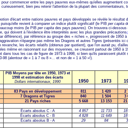
st pour commencer entre les pays pauvres eux-mêmes qu'elles augmentent co
 curieusement, bien peu retenir l'attention de la plupart des commentateurs, t
 d'écart entre nations pauvres et pays développés se révèle le résultat d
 puisqu'elle revient à comparer un indice plutôt significatif (le PIB
per capita
de
 beaucoup moins (le PIB
per capita
des pays pauvres). On trouvera ci-dessous 
, qui doivent à l'évidence être interprétés avec les plus grandes précautions
(
ar différence), par référence au groupe des
« riches »
, progressent de 1950 à
r aggravation n'épargne pas même les Dragons et autres Tigres (présentés ici 
 revanche, les écarts relatifs (obtenus par quotient), que l'on aurait pu, d'aille
les même en raisonnant sur des moyennes, se creusent partout de 1950 à 1
 dans tous les cas de figure de 1973 à 1998, si bien qu'ils paraissent plutôt s
0-98 (alentour de
« 1 à 7 ou 8 »
… et non de
« 1 à 50 »!).
PIB Moyens par tête en 1950, 1973 et
1998 et estimation des écarts
1950
1973
1
Dollars internationaux, 1990
83 Pays en
développement
811
1 420
2 
7 Dragons et Tigres
840
1 504
3 
21 Pays riches
5 668
13 153
21
Écarts absolus C - A
4 857
11 733
18
Écarts absolus C - B
4 828
11 649
18
Écarts absolus B - A
29
84
3