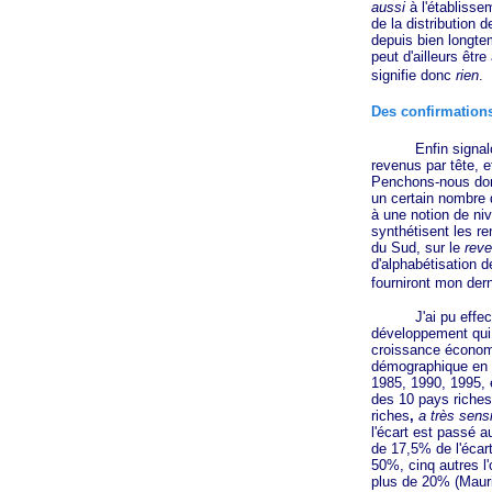
aussi
à l'établissem
de la distribution 
depuis bien longt
peut d'ailleurs êt
signifie donc
rien
.
Des confirmation
Enfin signalons qu
revenus par tête, e
Penchons-nous donc
un certain nombre 
à une notion de ni
synthétisent les re
du Sud, sur le
reve
d'alphabétisation d
fourniront mon der
J'ai pu effectuer 
développement qui o
croissance économi
démographique en 
1985, 1990, 1995, 
des 10 pays riches
riches
,
a très sens
l'écart est passé a
de 17,5% de l'écar
50%, cinq autres l'
plus de 20% (Mauri