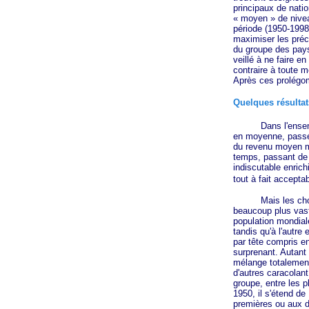
principaux de natio
« moyen »
de nivea
période (1950-1998
maximiser les préca
du groupe des pay
veillé à ne faire e
contraire à toute m
Après ces prolégom
Quelques résultat
Dans l'ensemble d
en moyenne, pass
du revenu moyen m
temps, passant de 
indiscutable enrich
tout à fait accept
Mais les choses so
beaucoup plus vas
population mondiale
tandis qu'à l'autre
par tête compris e
surprenant. Autant 
mélange totalement 
d'autres caracolant 
groupe, entre les p
1950, il s'étend de
premières ou aux de