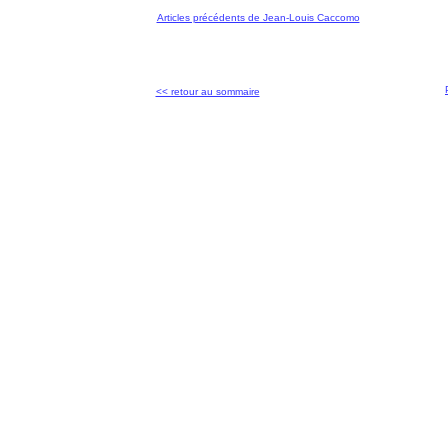
Articles précédents de Jean-Louis Caccomo
<< retour au sommaire