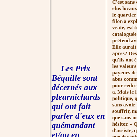
C'est sans 
élus locau
le quartier
filon à exp
vraie, est 
cataloguée
prétend avo
Elle aurait
après? Des
qu'ils ont
les valeurs
Les Prix
payeurs de
Béquille sont
abus commis
pour redres
décernés aux
a. Mais le 
pleurnichards
politique, 
sans avoir
qui ont fait
souffrir, m
parler d'eux en
que sans u
quémandant
hési
ter. »
Q
d'assisté, 
et/ou en
que devenir