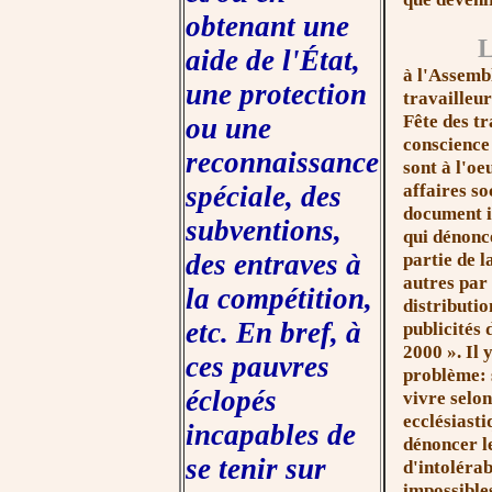
obtenant une
aide de l'État,
à l'Assemb
une protection
travailleur
Fête des tr
ou une
conscience
reconnaissance
sont à l'o
affaires so
spéciale, des
document i
subventions,
qui dénonc
des entraves à
partie de l
autres par
la compétition,
distribution
etc. En bref, à
publicités
2
000 »
. Il
ces pauvres
problème: 
éclopés
vivre selo
ecclésiasti
incapables de
dénoncer le
se tenir sur
d'intolérab
impossible