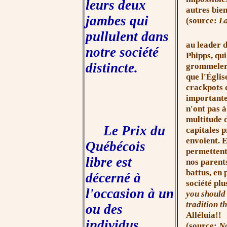
leurs deux
autres bien
jambes qui
(source:
La
pullulent dans
au leader d
notre société
Phipps, qui
distincte.
grommeler 
que l'Églis
crackpots 
importante
n'ont pas à
multitude d
Le Prix du
capitales p
envoient. E
Québécois
permettent
libre est
nos parents
battus, en 
décerné à
société plu
l'occasion à un
you should 
tradition t
ou des
Alléluia!!
individus
(source:
Na