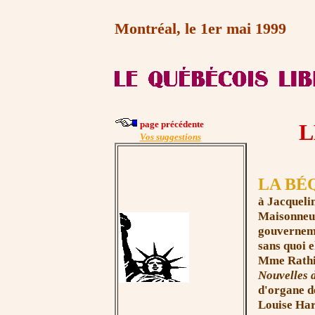
Montréal, le 1er mai 1999
page précédente
L
Vos suggestions
LA BÉ
à Jacqueli
Maisonneuv
gouverneme
sans quoi e
Mme Rat
h
Nouvelles d
d'organe d
Louise Har