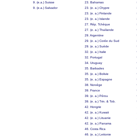
9. (e.a.) Suisse
23. Bahamas
9. (e.a.) Salvador
23. (e. a.) Chypre
23. (e. a.) Finlande
23. (e. a.) Islande
27. Rép. Tchèque
27. (e. a.) Thaïlande
29. Argentine
29. (e. a.) Corée du Sud
29. (e. a.) Suède
32. (e. a.) Italie
32. Portugal
34. Uruguay
35. Barbades
35. (e. a.) Bolivie
35. (e. a.) Espagne
38. Norvège
39. France
39. (e. a.) Pérou
39. (e. a.) Trin. & Tob.
42. Hongrie
42. (e. a.) Kuwait
42. (e. a.) Lituanie
42. (e. a.) Panama
46. Costa Rica
46. (e. a.) Lettonie