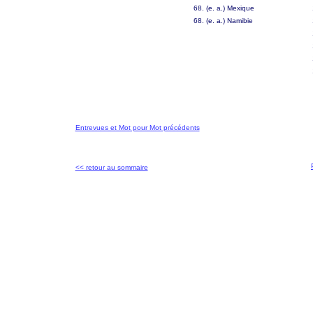
68. (e. a.) Mexique
68. (e. a.) Namibie
Entrevues et Mot pour Mot précédents
<< retour au sommaire