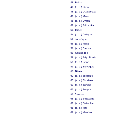
48. Belize
48. (e. a.) Grèce
48. (e. a.) Guatemala
48. (e. a.) Maroc
48. (e. a.) Oman
48. (e. a.) Sri Lanka
54. Israël
54. (e. a.) Pologne
56. Jamaïque
56. (e. a.) Malte
56. (e. a.) Samoa
59. Cambodge
59. (e. a.) Rép. Domin.
59. (e. a.) Liban
59. (e. a.) Slovaquie
63. Bénin
63. (e. a.) Jordanie
63. (e. a.) Slovénie
63. (e. a.) Tunisie
63. (e. a.) Turquie
68. Arménie
68. (e. a.) Botswana
68. (e. a.) Colombie
68. (e. a.) Mali
68. (e. a.) Maurice