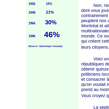
1926 15%
Non, rassurez
dont vous joui
21%
1948
contrairement 
peuplent nos u
30%
1966
Montréal et ai
multinationale
46%
monde. Ce son
1996
qui créent cet
(Source:
Statistique Canada
)
leurs citoyens
Voici une sit
républiques de
obtenir quinze
politiciens lo
et consacrer à
qu'on voulait i
prend au moins
Vous croyez qu
La septième