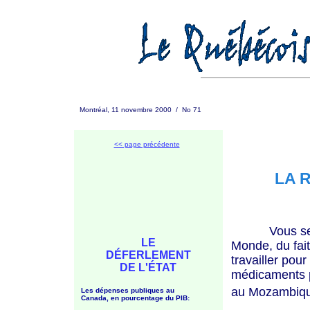
Montréal, 11 novembre 2000 / No 71
<< page précédente
LA 
Vous sentez-
LE
Monde, du fait
DÉFERLEMENT
travailler pour
DE L'ÉTAT
médicaments p
au Mozambiq
Les dépenses publiques au
Canada, en pourcentage du PIB: