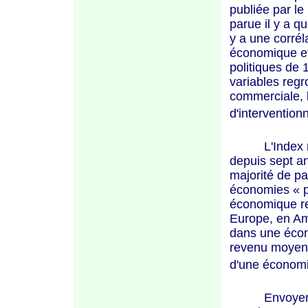
publiée par le
parue il y a q
y a une corréla
économique et 
politiques de 
variables regr
commerciale, l
d'interventionn
L'Index rappo
depuis sept an
majorité de pa
économies
« 
économique re
Europe, en Am
dans une éco
revenu moye
d'une économ
Envoyer quel