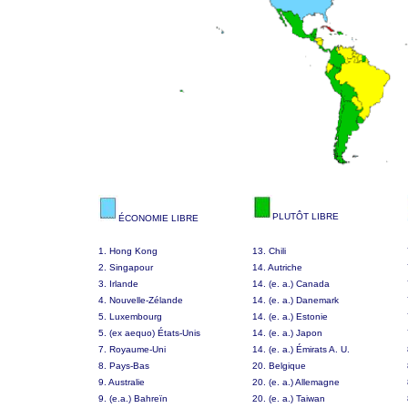
PLUTÔT LIBRE
ÉCONOMIE LIBRE
1. Hong Kong
13. Chili
2. Singapour
14. Autriche
3. Irlande
14. (e. a.) Canada
4. Nouvelle-Zélande
14. (e. a.) Danemark
5. Luxembourg
14. (e. a.) Estonie
5. (ex aequo) États-Unis
14. (e. a.) Japon
7. Royaume-Uni
14. (e. a.) Émirats A. U.
8. Pays-Bas
20. Belgique
9. Australie
20. (e. a.) Allemagne
9. (e.a.) Bahreïn
20. (e. a.) Taiwan