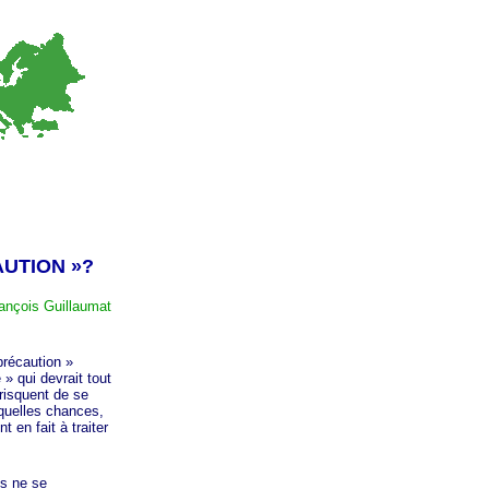
UTION »
?
ançois Guillaumat
précaution »
 »
qui devrait tout
risquent de se
quelles chances,
t en fait à traiter
s ne se