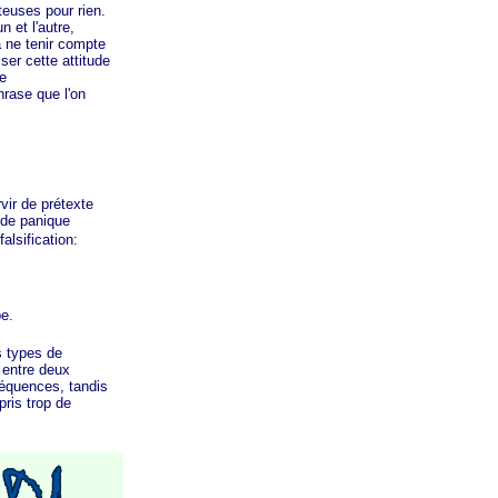
teuses pour rien.
n et l'autre,
à ne tenir compte
ser cette attitude
e
rase que l'on
vir de prétexte
 de panique
alsification:
pe.
s types de
 entre deux
équences, tandis
pris
trop de