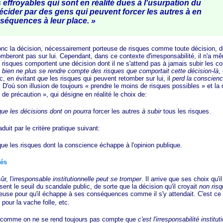
effroyables qui sont en réalité dues à l'usurpation du
écider par des gens qui peuvent forcer les autres à en
nséquences à leur
place. »
a décision, nécessairement porteuse de risques comme toute décision, do
omberont pas sur lui. Cependant, dans ce contexte d'irresponsabilité, il n'a 
risques comportent une décision dont il ne s'attend pas à jamais subir les 
ès bien ne plus se rendre compte des risques que comportait cette décision-là
,
c, en évitant
que
les risques qui peuvent retomber sur lui, il
perd la conscienc
. D'où son illusion de toujours
« prendre
le moins de risques
possibles »
et la
de
précaution »
, qui désigne en réalité le choix de:
que les décisions dont on pourra
forcer les autres
à subir
tous les risques.
 par le critère pratique suivant:
ue les risques dont la conscience échappe à l'opinion publique.
tés
, l'
irresponsable institutionnelle
peut se tromper
. Il arrive que ses choix qu'il
ent le seuil du scandale public, de sorte que la décision qu'il croyait
non risq
euse pour qu'il échappe à ses conséquences comme il s'y attendait. C'est ce q
pour la vache folle, etc.
e on ne se rend toujours pas compte que
c'est l'irresponsabilité institut