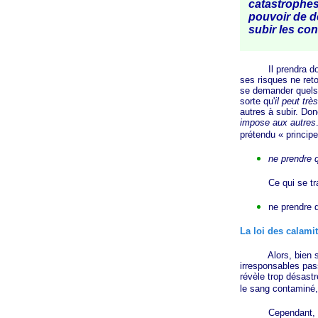
catastrophes 
pouvoir de d
subir les co
Il prendra donc l
ses risques ne ret
se demander quels 
sorte qu'
il peut tr
autres à subir. Don
impose aux autres
prétendu
« principe
ne prendre 
Ce qui se traduit
ne prendre q
La loi des calami
Alors, bien sûr
irresponsables pass
révèle trop désastr
le sang contaminé, 
Cependant, comm