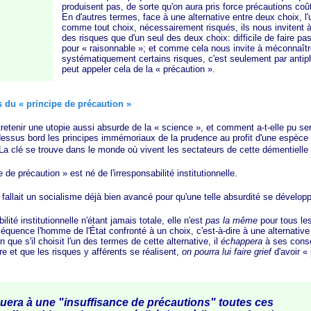
produisent pas, de sorte qu'on aura pris force précautions coû
En d'autres termes, face à une alternative entre deux choix, l'u
comme tout choix, nécessairement risqués, ils nous invitent 
des risques que d'un seul des deux choix: difficile de faire pas
pour
« raisonnable »
; et comme cela nous invite à méconnaîtr
systématiquement certains risques, c'est seulement par antiph
peut appeler cela de la
« précaution »
.
ns du
« principe de précaution »
nir une utopie aussi absurde de la
« science »
, et comment a-t-elle pu ser
dessus bord les principes immémoriaux de la prudence au profit d'une espèce
 La clé se trouve dans le monde où vivent les sectateurs de cette démentielle f
e
de
précaution »
est né de l'irresponsabilité institutionnelle.
lait un socialisme déjà bien avancé pour qu'une telle absurdité se dévelop
 institutionnelle n'étant jamais totale, elle n'est
pas la même
pour tous le
quence l'homme de l'État confronté à un choix, c'est-à-dire à une alternative
n que s'il choisit l'un des termes de cette alternative, il
échappera
à ses cons
utre et que les risques y afférents se réalisent,
on pourra lui faire grief
d'avoir
« 
era à une "insuffisance de précautions" toutes ces