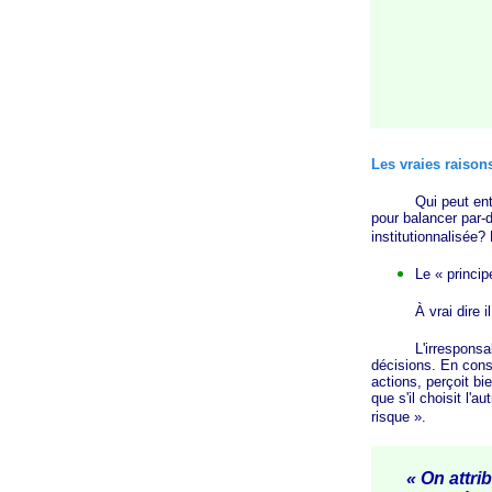
Les vraies raiso
Qui peut entrete
pour balancer par-
institutionnalisée?
Le
« princip
À vrai dire il fal
L'irresponsabilité
décisions. En consé
actions, perçoit bie
que s'il choisit l'a
risque »
.
« On attribu