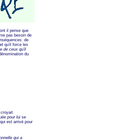
nt il pense que
même pas besoin de
conséquences: de
 et qu'il force les
e de ceux qu'il
 dénomination du
 croyait
uée pour lui
se
ui est arrivé pour
ionnelle qui a