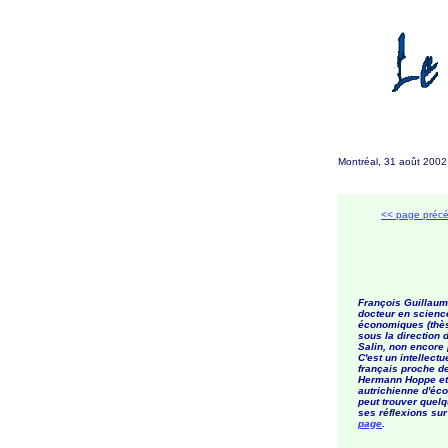
Montréal, 31 août 200
<< page préc
François Guillaum
docteur en scienc
économiques (thè
sous la direction 
Salin, non encore 
C'est un intellectue
français proche d
Hermann Hoppe et 
autrichienne d'éc
peut trouver quel
ses réflexions sur
page
.