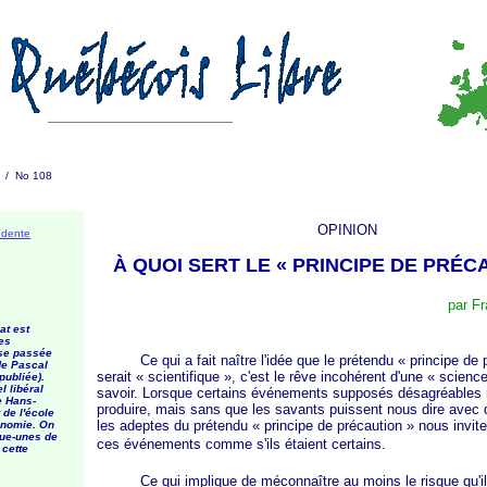
2 / No 108
OPINION
édente
À QUOI SERT LE
« PRINCIPE
DE
PRÉCA
par Fr
at est
es
se passée
Ce qui a fait naître l'idée que le prétendu
« principe
de
de Pascal
serait
« scientifique »
, c'est le rêve incohérent d'une
« science
publiée).
l libéral
savoir. Lorsque certains événements supposés désagréables 
e Hans-
produire, mais sans que les savants puissent nous dire avec 
de l'école
les adeptes du prétendu
« principe
de
précaution »
nous inviten
onomie. On
que-unes de
ces événements comme s'ils étaient certains.
 cette
Ce qui implique de méconnaître au moins le risque qu'il