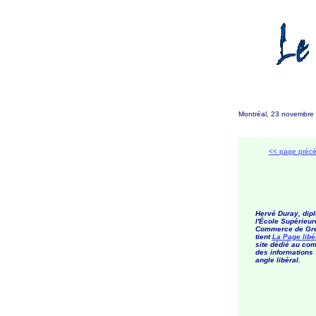
Montréal, 23 novembre
<< page préc
Hervé Duray, dip
l'École Supérieur
Commerce de Gre
tient
La Page libé
site dédié au co
des informations
angle libéral.