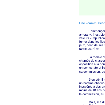
Une «commission»
Commençons par 
amoral »
. Il est b
valeurs
« républica
fumer dans les lieu
jeux, donc de ses 
tutelle de l'État.
La morale d'État
chargée du
classe
opposition à la co
un pornocrate et j'
sa commission, oub
Bien sûr, il n'y
un barème obscur a
inespérée à des pro
moins de 18 ans pa
la commission, au l
Mais, me direz-v