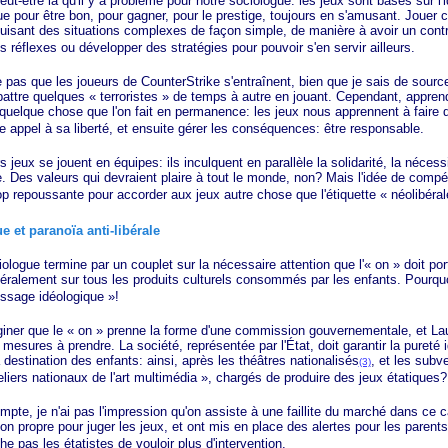
tre là qu'il y a problème pour notre sociologue: les jeux sont basés sur l'
e pour être bon, pour gagner, pour le prestige, toujours en s'amusant. Jouer c'
duisant des situations complexes de façon simple, de manière à avoir un contr
es réflexes ou développer des stratégies pour pouvoir s'en servir ailleurs.
 que les joueurs de CounterStrike s'entraînent, bien que je sais de source
abattre quelques
« terroristes »
de temps à autre en jouant. Cependant, apprend
 quelque chose que l'on fait en permanence: les jeux nous apprennent à faire 
re appel à sa liberté, et ensuite gérer les conséquences: être responsable.
x se jouent en équipes: ils inculquent en parallèle la solidarité, la nécess
e. Des valeurs qui devraient plaire à tout le monde, non? Mais l'idée de compét
op repoussante pour accorder aux jeux autre chose que l'étiquette
« néolibéral
 et paranoïa anti-libérale
ue termine par un couplet sur la nécessaire attention que l'« on » doit por
néralement sur tous les produits culturels consommés par les enfants. Pourquo
ssage
idéologique »
!
ner que le
« on »
prenne la forme d'une commission gouvernementale, et Laur
 mesures à prendre. La société, représentée par l'État, doit garantir la pureté
à destination des enfants: ainsi, après les théâtres nationalisés
, et les subv
(3)
eliers
nationaux de l'art
multimédia »
, chargés de produire des jeux étatiques?
 je n'ai pas l'impression qu'on assiste à une faillite du marché dans ce ca
 propre pour juger les jeux, et ont mis en place des alertes pour les parents
e pas les étatistes de vouloir plus d'intervention.