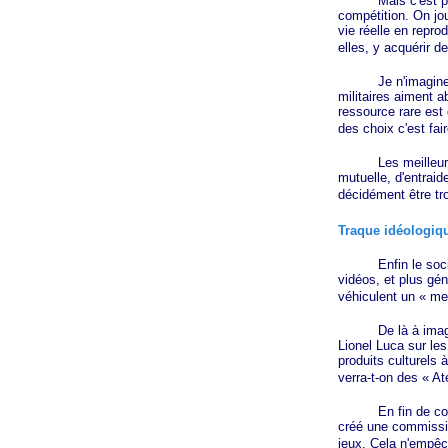
Mais c'est peut-ê
compétition. On jou
vie réelle en repro
elles, y acquérir d
Je n'imagine pas
militaires aiment 
ressource rare est
des choix c'est fai
Les meilleurs jeu
mutuelle, d'entraid
décidément être tr
Traque idéologique
Enfin le sociolog
vidéos, et plus gé
véhiculent un
« me
De là à imagi
Lionel Luca sur les
produits culturels 
verra-t-on des
« At
En fin de compte,
créé une commission
jeux. Cela n'empêch