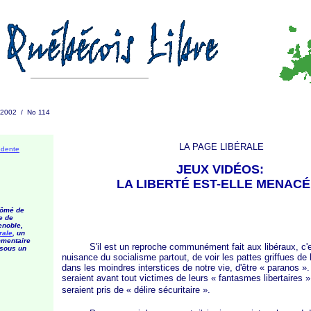
 2002 / No 114
LA PAGE LIBÉRALE
édente
JEUX VIDÉOS:
LA LIBERTÉ EST-ELLE MENAC
lômé de
e de
noble,
rale
, un
mmentaire
S'il est un reproche communément fait aux libéraux, c'es
 sous un
nuisance du socialisme partout, de voir les pattes griffues de l
dans les moindres interstices de notre vie, d'être
« paranos »
.
seraient avant tout victimes de leurs
« fantasmes
libertaires »
seraient pris de
« délire
sécuritaire »
.