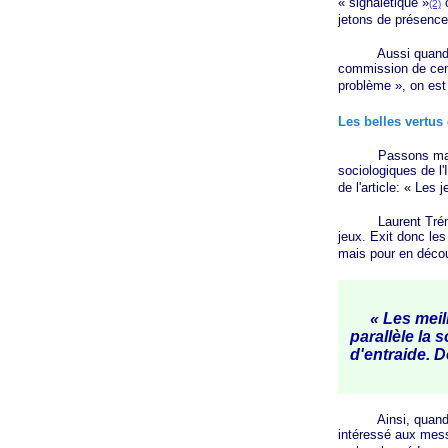
« signalétique »
o
(2)
jetons de présen
Aussi quand, à
commission de
ce
problème »
, on es
Les belles vertus
Passons mainten
sociologiques de l'
de l'article:
« Les
j
Laurent Trémel
jeux. Exit donc les
mais pour en découv
« Les meill
parallèle la 
d'entraide. D
Ainsi, quand on 
intéressé aux mess