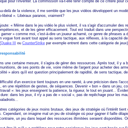
que pour l'inventer. La commission va-t-elle tenir compte de ce critère pour c
Au
-delà de la violence, il me semble que les jeux vidéos développent un modè
-libéral »
. Libéraux paranos, vraiment?
joute:
« Même
dans le jeu vidéo le plus violent, il va s'agir d'accumuler des 
mpétences, et de les gérer efficacement. Tout est traduit dans une perspect
gamer
»
comme moi, c'est-à-dire un joueur acharné, ce genre de phrases a d
n vogue font avant tout appel au sens tactique, aux réflexes, à la capacité de
(
Quake III
ou
CounterStrike
par exemple entrent dans cette catégorie de jeux)
 responsabilité
e certaine mesure, il s'agira de gérer des ressources. Après tout, il y a 
munitions, de ses points de vie, voire même de l'argent pour acheter des arm
ilité »
alors qu'il est question principalement de rapidité, de sens tactique, de 
iculté d'un exercice tient toujours en une rareté, à une précision dans l'ac
i, en une répétition de gestes, de séquences. Devenir
« bon »
dans un jeu, co
travail »
: les jeux enseignent la patience, la rigueur, le tout en jouant... Évid
 dure: dans les jeux, il n'y a pas de
« social »
, pas de repêchage pour les mau
aladroits...
s catégories de jeux moins brutaux, des jeux de stratégie où l'intérêt tient 
. Cependant, on imagine mal un jeu de stratégie où pour gagner il faille dilapi
ontraire, un jeu dans lequel des ressources illimitées seraient disponibles. Où