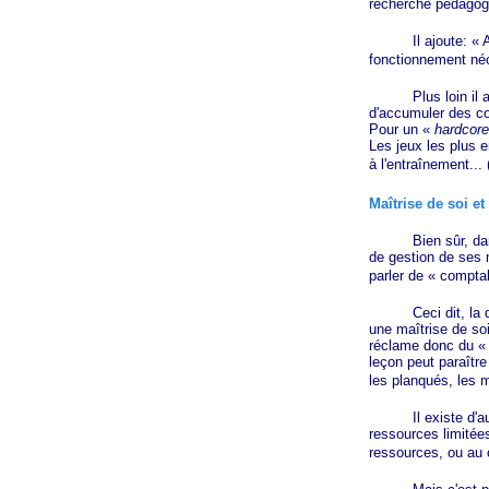
recherche pédagogi
Il ajoute:
« 
fonctionnement
néo
Plus loin il a
d'accumuler des co
Pour un
«
hardcore
Les jeux les plus e
à l'entraînement... 
Maîtrise de soi et
Bien sûr, dans un
de gestion de ses 
parler de
« comptab
Ceci dit, la diff
une maîtrise de so
réclame donc du
« 
leçon peut paraître
les planqués, les m
Il existe d'autre
ressources limitées
ressources, ou au c