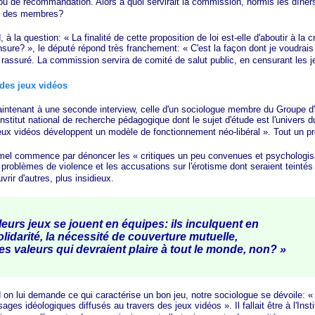
u de recommandation. Alors à quoi servirait la commission, hormis les dîners 
ce des membres?
 la question:
« La
finalité de cette proposition de loi est-elle d'aboutir à la c
nsure? »
, le député répond très franchement:
« C'est
la façon dont je voudrais
t rassuré. La commission servira de comité de salut public, en censurant les 
 des jeux vidéos
ant à une seconde interview, celle d'un sociologue membre du Groupe d'
Institut national de recherche pédagogique dont le sujet d'étude est l'univers du
eux vidéos développent un modèle de fonctionnement
néo-libéral ». T
out un 
 commence par dénoncer les
« critiques
un peu convenues et
psychologis
 problèmes de violence et les accusations sur l'érotisme dont seraient teintés
rir d'autres, plus insidieux.
eurs jeux se jouent en équipes: ils inculquent en
solidarité, la nécessité de couverture mutuelle,
es valeurs qui devraient plaire à tout le monde,
non? »
lui demande ce qui caractérise un bon jeu, notre sociologue se dévoile:
«
ages idéologiques diffusés au travers des jeux
vidéos »
. Il fallait être à l'Ins