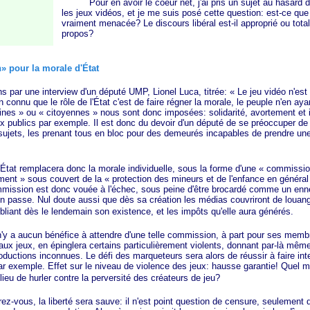
Pour en avoir le coeur net, j'ai pris un sujet au hasard 
les jeux vidéos, et je me suis posé cette question: est-ce que l
vraiment menacée? Le discours libéral est-il approprié ou tot
propos?
 pour la morale d'État
une interview d'un député UMP, Lionel Luca, titrée:
« Le
jeu vidéo n'est 
ien connu que le rôle de l'État c'est de faire régner la morale, le peuple n'en a
ines »
ou
« citoyennes »
nous sont donc imposées: solidarité, avortement et i
x publics par exemple. Il est donc du devoir d'un député de se préoccuper de 
sujets, les prenant tous en bloc pour des demeurés incapables de prendre une
 remplacera donc la morale individuelle, sous la forme d'une
« commissio
ment »
sous couvert de la
« protection
des mineurs et de l'enfance en
général
mmission est donc vouée à l'échec, sous peine d'être brocardé comme un enne
en passe. Nul doute aussi que dès sa création les médias couvriront de louang
liant dès le lendemain son existence, et les impôts qu'elle aura générés.
 a aucun bénéfice à attendre d'une telle commission, à part pour ses membr
ux jeux, en épinglera certains particulièrement violents, donnant par-là même
ductions inconnues. Le défi des marqueteurs sera alors de réussir à faire int
r exemple. Effet sur le niveau de violence des jeux: hausse garantie! Quel m
ieu de hurler contre la perversité des créateurs de jeu?
ous, la liberté sera sauve: il n'est point question de censure, seulement 