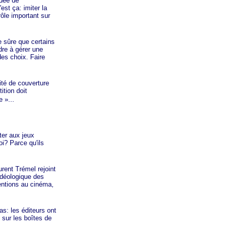
idée de
est ça: imiter la
ôle important sur
 sûre que certains
re à gérer une
des choix. Faire
ité de couverture
ition doit
e »
...
ter aux jeux
i? Parce qu'ils
ent Trémel rejoint
 idéologique des
entions au cinéma,
s: les éditeurs ont
 sur les boîtes de