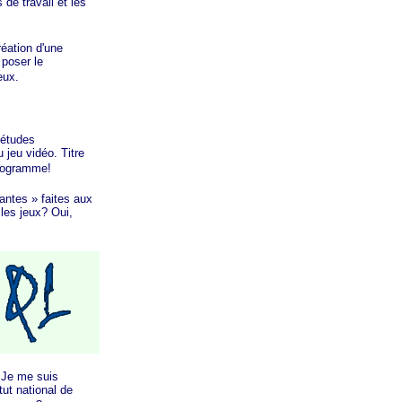
de travail et les
réation d'une
 poser le
jeux.
études
 jeu vidéo. Titre
programme!
antes »
faites aux
 les jeux? Oui,
 Je
me suis
titut national de