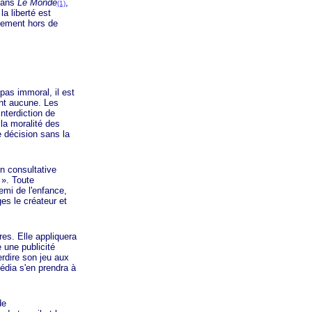
dans
Le Monde
,
(1)
a liberté est
alement hors de
pas immoral, il est
yant aucune. Les
nterdiction de
la moralité des
 décision sans la
n
consultative
 »
. Toute
mi de l'enfance,
es le créateur et
es. Elle appliquera
 une publicité
erdire son jeu aux
édia s'en prendra à
de