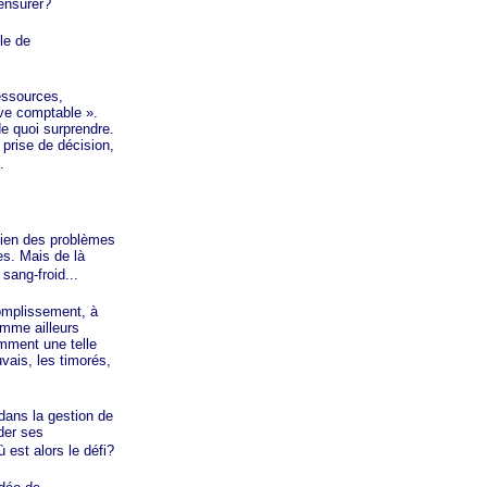
ensurer?
le de
ressources,
ive
comptable »
.
e quoi surprendre.
 prise de décision,
.
bien des problèmes
es. Mais de là
sang-froid...
complissement, à
mme ailleurs
emment une telle
vais, les timorés,
dans la gestion de
der ses
 est alors le défi?