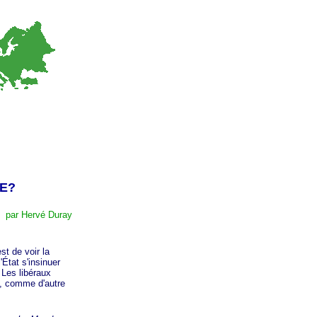
ÉE?
par Hervé Duray
t de voir la
'État s'insinuer
 Les libéraux
, comme d'autre