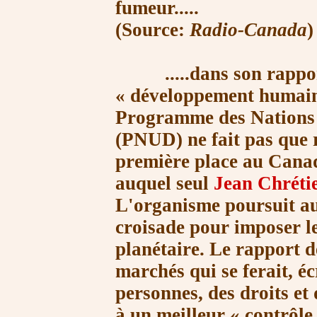
fumeur.....
(Source:
Radio-Canada
)
.....dans son rapport
« développeme
nt hu
mai
Programme des Nations 
(PNUD) ne fait pas que 
première place au Canad
auquel seul
Jean Chréti
L'organisme poursuit aus
croisade pour imposer le
planétaire. Le rapport d
marchés qui se ferait, éc
personnes, des droits et
à un meilleur
« contrôle