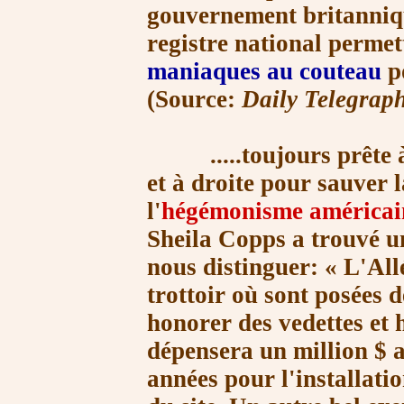
gouvernement britanniqu
registre national permet
maniaques au couteau
po
(Source:
Daily Telegrap
.....toujours prête à 
et à droite pour sauver 
l'
hégémonisme américai
Sheila Copps a trouvé un
nous distinguer:
« L'A
l
trottoir où sont posées d
honorer des vedettes et
dépensera un
million $
a
années pour l'installati