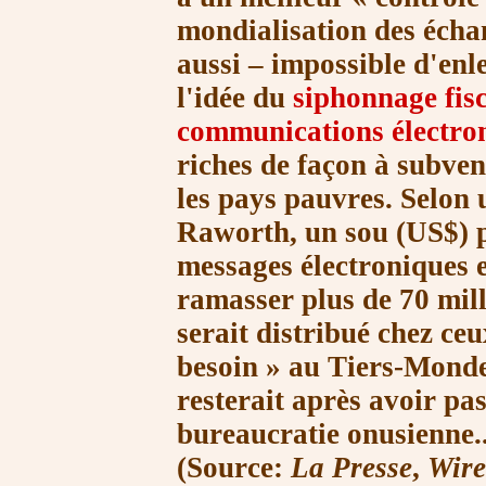
mondialisation des échan
aussi – impossible d'enl
l'idée du
siphonnage fisc
communications électro
riches de façon à subven
les pays pauvres. Selon
Raworth, un sou (US$) 
messages électroniques 
ramasser plus de
70 mil
serait distribué chez ce
bes
oin »
au Tiers-Monde 
resterait après avoir pas
bureaucratie onusienne..
(Source:
La Presse
,
Wire