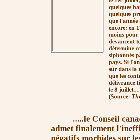
le 1er juille
quelques
ba
quelques pro
que l'année 
encore: en 1
moins pour
devancent to
détermine ce
siphonnés p
pays. Si l'o
sûr dans la
que les cont
délivrance f
le 8 juillet....
(Source:
The
.....le Conseil canad
admet finalement l'ineff
négatifs morbides sur le