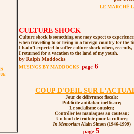
LE MARCHÉ L
CULTURE SHOCK
Culture shock is something one may expect to experience
when travelling to or living in a foreign country for the fi
R
I hadn’t expected to suffer culture shock when, recently,
I returned for a vacation to the land of my youth.
by Ralph Maddocks
6
page
MUSINGS BY MADDOCKS
ON
QUE
COUP D'OEIL SUR L'ACTUA
Jour de délivrance fiscale;
Publicité antitabac inefficace;
Le socialisme onusien;
Contrôler les maniaques au couteau;
Un bout de trottoir pour la culture;
In Memoriam
Alain Simon (1946-1999)
5
page