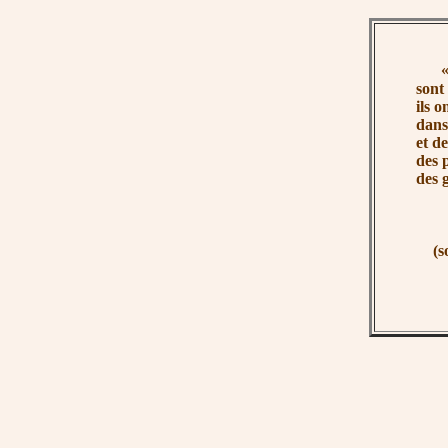
«
sont
ils 
dans
et d
des 
des 
(s