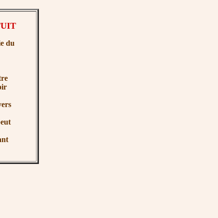
UIT
e du
re
ir
vers
eut
ant