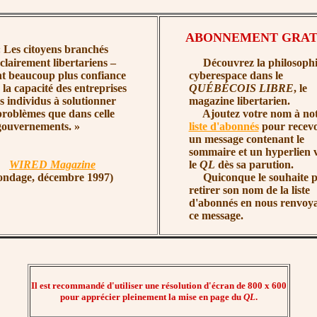
ABONNEMENT GRAT
 Les citoyens branchés
 clairement libertariens –
Découvrez la philosophi
ont beaucoup plus confiance
cyberespace dans le
 la capacité des entreprises
QUÉBÉCOIS LIBRE
, le
es individus à solutionner
magazine libertarien.
problèmes que dans celle
Ajoutez votre nom à not
gouvern
ements. »
liste d'abonnés
pour recevo
un message contenant le
sommaire et un hyperlien 
WIRED Magazine
le
QL
dès sa parution.
ondage, décembre 1997)
Quiconque le souhaite p
retirer son nom de la liste
d'abonnés en nous renvoy
ce message.
Il est recommandé d'utiliser une résolution d'écran de 800 x 600
pour apprécier pleinement la mise en page du
QL
.