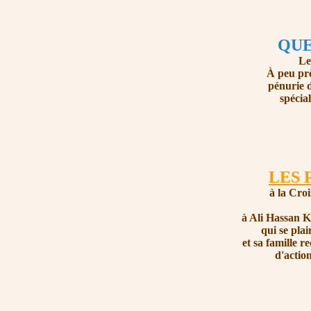
QUE
Le
À peu prè
pénurie 
spécia
LES 
à la Croi
à Ali Hassan K
qui se plai
et sa famille 
d'actio