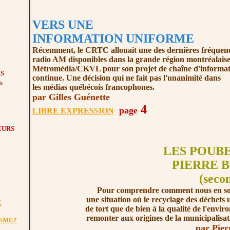
VERS UNE
INFORMATION UNIFORME
Récemment, le CRTC allouait une des dernières fréquen
radio AM disponibles dans la grande région montréalaise
Métromédia/CKVL pour son projet de chaîne d'informat
S
continue. Une décision qui ne fait pas l'unanimité dans
s
les médias québécois francophones.
par Gilles Guénette
4
page
LIBRE EXPRESSION
EURS
LES POUB
PIERRE 
(seco
Pour comprendre comment nous en so
une situation où le recyclage des déchets u
E
de tort que de bien à la qualité de l'envir
remonter aux origines de la municipalisat
SME?
par Pier