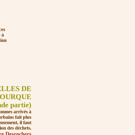
ces
 à
ion
ELLES DE
BOURQUE
nde partie)
mmes arrivés à
rbains fait plus
onnement, il faut
ion des déchets.
re Desrochers