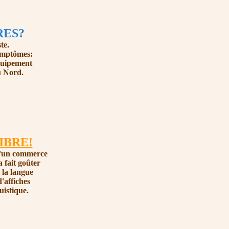
RES?
te.
symptômes:
quipement
u Nord.
IBRE!
d'un commerce
 fait goûter
 la langue
'affiches
uistique.