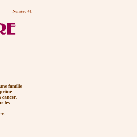
Numéro 41
une famille
 prôné
n cancer.
r les
er.