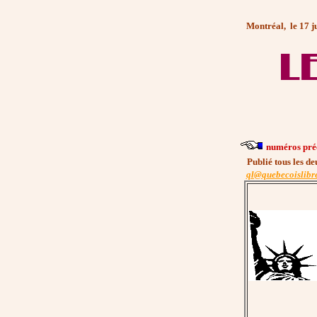
Montréal, le 17 ju
numéros pré
Publié tous les d
ql@quebecoislibr