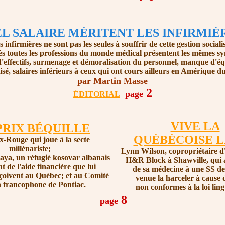
L SALAIRE MÉRITENT LES INFIRMIÈ
s infirmières ne sont pas les seules à souffrir de cette gestion socialis
s toutes les professions du monde médical présentent les mêmes 
d'effectifs, surmenage et démoralisation du personnel, manque d'é
lisé, salaires inférieurs à ceux qui ont cours ailleurs en Amérique d
par Martin Masse
2
page
ÉDITORIAL
VIVE LA
PRIX BÉQUILLE
QUÉBÉCOISE L
x-Rouge qui joue à la secte
millénariste;
Lynn Wilson, copropriétaire 
aya, un réfugié kosovar albanais
H&R Block à Shawville, qui a
nt de l'aide financière que lui
de sa médecine à une SS de
reçoivent au Québec; et au Comité
venue la harceler à cause d
n francophone de Pontiac.
non conformes à la loi ling
8
page