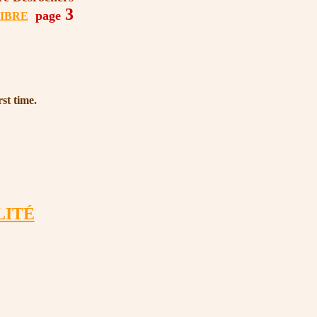
3
page
IBRE
rst time.
LITÉ