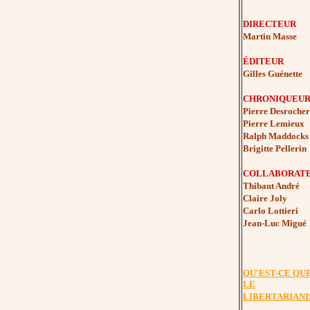
DIRECTEUR
Martin Masse
ÉDITEUR
Gilles Guénette
CHRONIQUEUR
Pierre Desrocher
Pierre Lemieux
Ralph Maddocks
Brigitte Pellerin
COLLABORAT
Thibaut André
Claire Joly
Carlo Lottieri
Jean-Luc Migué
QU'EST-CE QU
LE
LIBERTARIANI