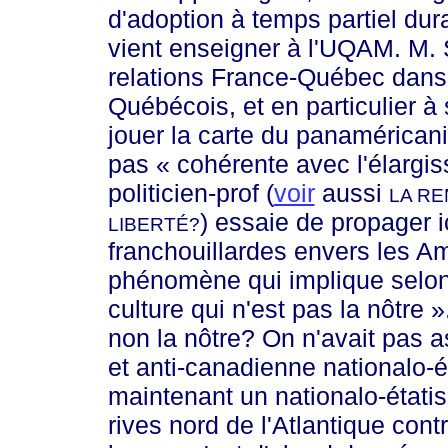
d'adoption à temps partiel dur
vient enseigner à l'UQAM.
M. 
relations France-Québec dans
Québécois, et en particulier à
jouer la carte du panaméricani
pas
« cohére
nte avec l'élarg
politicien-prof (
voir
aussi
LA RE
) essaie de propager 
LIBERTÉ?
franchouillardes envers les A
phénomène qui implique selon
culture qui n'est pas la n
ôtre »
non la nôtre? On n'avait pas 
et anti-canadienne nationalo-é
maintenant un nationalo-étati
rives nord de l'Atlantique cont