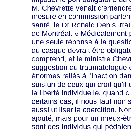
M. Chevr
ette venait d'entendr
mesure en commission parlemen
santé, le Dr Ron
ald De
nis, tr
de Montréal.
« Médi
calement p
une seule réponse à la question
du casque devrait être obliga
t
comprend, et le ministre Chev
suggestion du traumatologue 
énormes reliés à l'inaction da
suis un de ceux qui croit qu'il 
la liberté individuelle, quand c'
certains cas, il nous faut non
aussi utiliser la coercition. Non 
ajouté, mais pour un mieux-être 
sont des individus qui pédalent