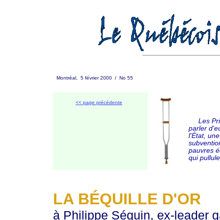
Montréal, 5 février 2000 / No 55
<< page précédente
Les Prix 
parler d'
l'État, un
subvention
pauvres é
qui pullul
LA BÉQUILLE D'OR
à Philippe Séguin, ex-leader g