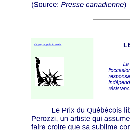
(Source:
Presse canadienne
)
L
<< page précédente
Le 
l'occasio
responsab
indépenda
résistanc
Le Prix du Québécois libre 
Perozzi, un artiste qui assum
faire croire que sa sublime co