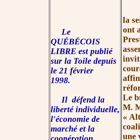
Lor
la s
ont 
Le
Pres
QUÉBÉCOIS
asse
LIBRE est publié
invi
sur la Toile depuis
cour
le 21 février
affi
1998.
réfo
Le b
Il défend la
M. 
liberté individuelle,
« Al
l'économie de
coal
marché et la
une 
coopération