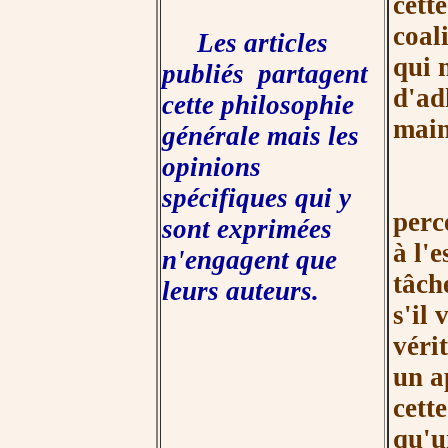
cett
coal
Les articles
qui 
publiés partagent
d'adh
cette philosophie
main
générale mais les
opinions
Le P
spécifiques qui y
perc
sont exprimées
à l'
n'engagent que
tâch
leurs auteurs.
s'il
vérit
un a
cett
qu'u