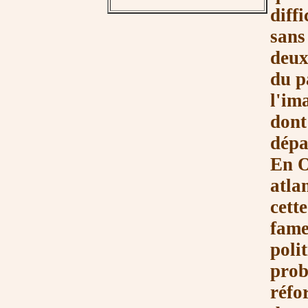
diff
sans
deux
du p
l'im
dont
dépa
En O
atlan
cett
fame
poli
prob
réfo