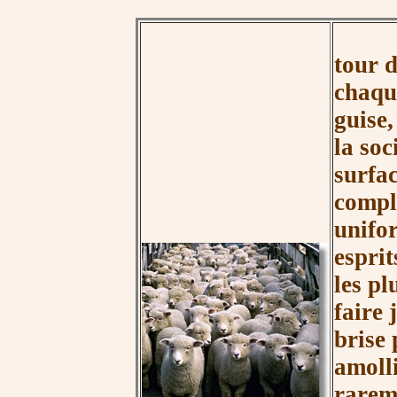
tour 
chaque
guise,
la soc
surfac
compl
unifor
esprit
les pl
faire 
brise 
amollit
rareme