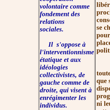
libé
volontaire comme
proc
fondement des
cons
relations
se c
sociales.
pour
place
Il s'oppose à
polit
l'interventionnisme
étatique et aux
Dan
idéologies
tout
collectivistes, de
que 
gauche comme de
disp
droite, qui visent à
prog
enrégimenter les
ni l
individus.