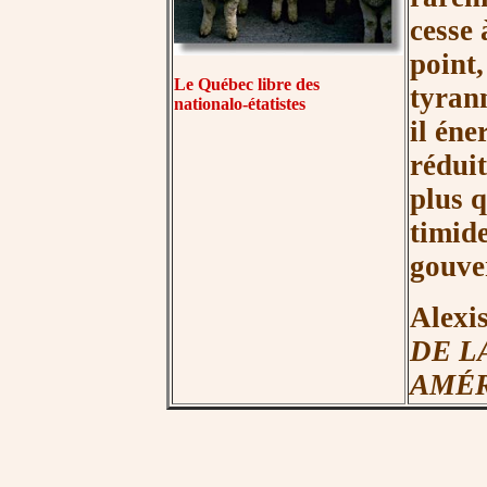
cesse 
point,
Le Québec libre des
tyrann
nationalo-étatistes
il éner
réduit
plus 
timide
gouve
Alexis
DE L
AMÉ