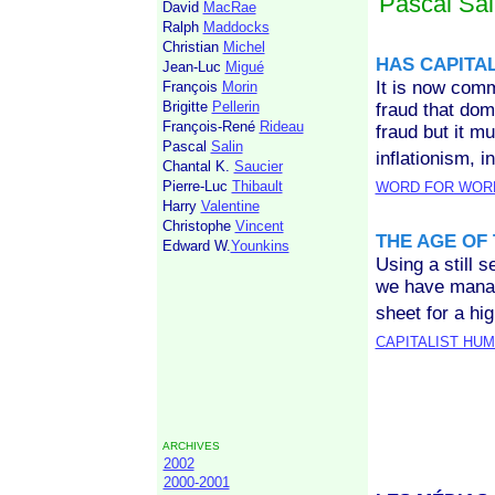
Pascal Sal
David
MacRae
Ralph
Maddocks
Christian
Michel
HAS CAPITAL
Jean-Luc
Migué
It is now comm
François
Morin
Brigitte
Pellerin
fraud that do
François-René
Rideau
fraud but it m
Pascal
Salin
inflationism, 
Chantal K.
Saucier
Pierre-Luc
Thibault
WORD FOR WOR
Harry
Valentine
Christophe
Vincent
THE AGE OF
Edward W.
Younkins
Using a still 
we have manage
sheet for a hi
CAPITALIST HU
ARCHIVES
2002
2000-2001