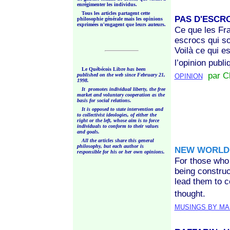
enrégimenter les individus.
Tous les articles partagent cette
PAS D'ESCRO
philosophie générale mais les opinions
exprimées n'engagent que leurs auteurs.
Ce que les Fra
escrocs qui so
Voilà ce qui e
l’opinion publ
Le Québécois Libre
has been
par Ch
published on the web since February 21,
OPINION
1998.
It promotes individual liberty, the free
market and voluntary cooperation as the
basis for social relations.
It is opposed to state intervention and
to collectivist ideologies, of either the
right or the left, whose aim is to force
individuals to conform to their values
and goals.
All the articles share this general
philosophy, but each author is
NEW WORLD 
responsible for his or her own opinions.
For those who 
being constru
lead them to c
thought.
MUSINGS BY M