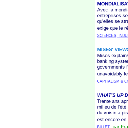
MONDIALISA
Avec la mondia
entreprises se
qu'elles se st
exige que le r
SCIENCES, INDU
MISES' VIEW
Mises explain
banking syste
governments fo
unavoidably le
CAPITALISM & 
WHAT'S UP 
Trente ans apr
milieu de l'été
du voisin a pi
est encore en c
par Fr
BILLET