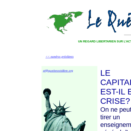
UN REGARD LIBERTARIEN SUR L'A
<< numéros précédents
LE
ql@quebecoislibre.org
CAPITA
EST-IL 
CRISE?
On ne peu
tirer un
enseignem