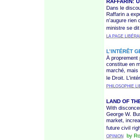
RAFFARIN: 
Dans le discou
Raffarin a exp
n’augure rien 
ministre se di
LA PAGE LIBÉRA
L’INTÉRÊT 
À proprement p
constitue en
marché, mais l
le Droit. L'int
PHILOSOPHIE L
LAND OF TH
With disconcer
George W. Bus
market, increa
future civil ri
by Rob
OPINION