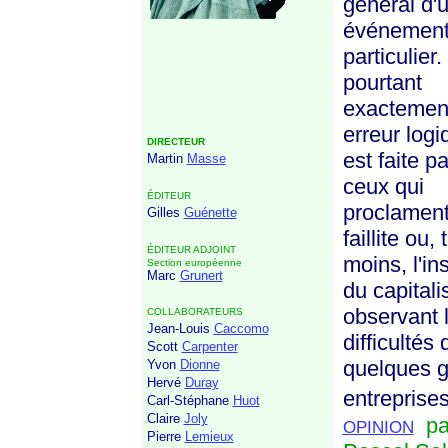
général d'
événemen
particulier.
pourtant
exactement
erreur logi
DIRECTEUR
est faite p
Martin
Masse
ceux qui
ÉDITEUR
proclament
Gilles
Guénette
faillite ou,
ÉDITEUR ADJOINT
moins, l'ins
Section européenne
Marc
Grunert
du capital
observant 
COLLABORATEURS
Jean-Louis
Caccomo
difficultés 
Scott
Carpenter
quelques 
Yvon
Dionne
Hervé
Duray
entreprises
Carl-Stéphane
Huot
Claire
Joly
pa
OPINION
Pierre
Lemieux