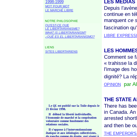
LES MÉDIAS
1998-1999
MOT POUR MOT
Depuis l'avène
LE MARCHÉ LIBRE
continue en té
manquent
ce s
NOTRE PHILOSOPHIE
QU'EST-CE QUE
fascination qu
L
E LIBERTARIANISME?
WHAT IS LIBERTARIANISM?
LIBRE EXPRESS
¿QUÉ ES EL LIBERTARIANISMO?
LIENS
LES HOMMES
SITES LIBERTARIENS
Comment se fai
« trahisse
la d
l'image des h
dignité? La ré
par A
OPINION
THE STATE 
There has been
Le
QL
est publié sur la Toile depuis le
21 février 1998.
in Canada. An 
Il défend la liberté individuelle,
arrested short
l'économie de marché et la coopération
volontaire comme fondement des
relations sociales.
and then be ou
Il s'oppose à l'interventionnisme
étatique et aux idéologies collectivistes,
THE EMPEROR'
de gauche comme de droite, qui visent à