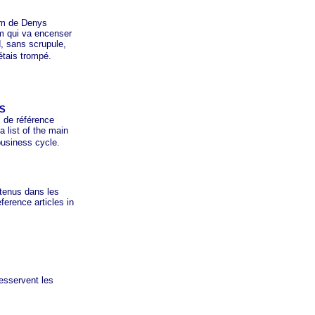
ilm de Denys
lm qui va encenser
d, sans scrupule,
étais trompé.
S
s de référence
 list of the main
business cycle.
ntenus dans les
ference articles in
esservent les