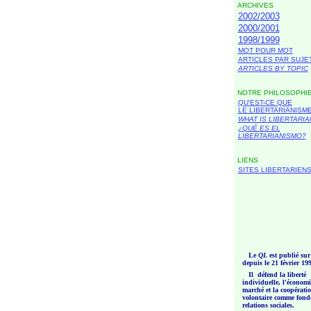
ARCHIVES
2002/2003
2000/2001
1998/1999
MOT POUR MOT
ARTICLES PAR SUJE
ARTICLES BY TOPIC
NOTRE PHILOSOPHI
QU'EST-CE QUE
L
E LIBERTARIANISM
WHAT IS LIBERTARIA
¿QUÉ ES EL
LIBERTARIANISMO?
LIENS
SITES LIBERTARIEN
Le
QL
est publié sur
depuis le 21 février 19
Il défend la liberté
individuelle, l'économi
marché et la coopérati
volontaire comme fond
relations sociales.