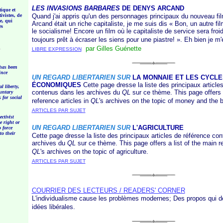
LES INVASIONS BARBARES
DE DENYS ARCAND
tique et
ivistes, de
Quand j'ai appris qu'un des personnages principaux du nouveau f
e, qui
Arcand était un riche capitaliste, je me suis dis
« Bon
, un autre fi
es
le socialisme! Encore un film où le capitaliste de service sera froi
toujours prêt à écraser les siens pour une
piastre! »
. Eh bien je m'
par Gilles Guénette
LIBRE EXPRESSION
has been
ince
UN REGARD LIBERTARIEN SUR
LA MONNAIE ET LES CYCLE
ÉCONOMIQUES
Cette page dresse la liste des principaux article
 liberty,
contenus dans les archives du
QL
sur ce thème. This page offers a
untary
 for social
reference articles in
QL
's archives on the topic of money and the 
ARTICLES PAR SUJET
ctivist
e right or
UN REGARD LIBERTARIEN SUR
L'AGRICULTURE
o force
to their
Cette page dresse la liste des principaux articles de référence co
archives du
QL
sur ce thème. This page offers a list of the main re
QL
's archives on the topic of agriculture.
ARTICLES PAR SUJET
COURRIER DES LECTEURS / READERS' CORNER
L'individualisme cause les problèmes modernes; Des propos qui d
idées libérales.