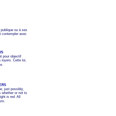
 publique ou à ses
ut contempler avec
.
US
 pour objectif
 loyers. Cette loi,
e.
GERS
, just possibly,
s whether or not to
ght is red. All
arm.