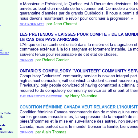
« Monsieur le Président, le Québec est à l’heure des décisions.
arrivés au bout d’un modèle de fonctionnement. Ce modèle a été cr
quarantaine d’années par de grands Québécois. Il nous a permis d’a
nous devons maintenant le revoir pour continuer à progresser. »
par Jean Charest
MOT POUR MOT
T
LES PRÉTENDUS « LAISSÉS POUR COMPTE » DE LA MONDI
LE CAS
DES PAYS AFRICAINS
E
L'Afrique est un continent enlisé dans la misère et la stagnation et
commerce extérieur à la fois stagnant et fortement instable. La mo
E?
NISM?
souvent tenue pour responsable de cet état de choses.
par Roland Granier
OPINION
ONTARIO'S COMPULSORY "VOLUNTEER" COMMUNITY SERV
S
Compulsory "volunteer" community service is now an integral part 
high school curriculum, without which a student cannot receive a 
Previously, only people convicted of having committed a criminal 
required to do compulsory community service as all or part of thei
by Harry Valentine
THE EMPEROR'S
DERRIÈRE
CONDITION FÉMININE CANADA VEUT RELANCER L'INQUISIT
Condition féminine Canada recommande rien de moins qu'une enquê
 la Toile
sur les groupes masculinistes, la suppression de la majorité de si
98.
pères/d'hommes et la mise en surveillance des autres, non seulem
e de
Canada, mais partout dans le monde! Bonsoir la liberté, bienvenue 
on
par Alain Thomas
ement des
OPINION