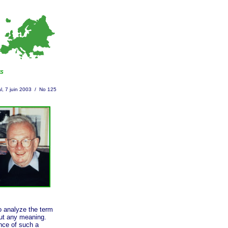
TS
l, 7 juin 2003 / No 125
to analyze the term
hout any meaning.
nce of such a