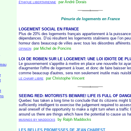
par André Dorais
ÉTHIQUE LIBERTARIENNE
Pénurie de logements en France
LOGEMENT SOCIAL EN FRANCE
Plus de 20% des logements français appartiennent à la puissance
dépendances. D’où résultent les logements staliniens que l’on pe
horreur dans beaucoup de villes avec tous les désordres afférents
par Michel de Poncins
OPINION
s
LOI DE ROBIEN SUR LE LOGEMENT: UNE LOI IDIOTE DE PL
Le gouvernement s'apprête à mettre en place une nouvelle loi ayant
deau
d'augmenter l'offre de logement à louer, et donc de faire baisser les
comme beaucoup d'autres, sera non seulement inutile mais nuisibl
r
par Christophe Vincent
LE CHAMP LIBRE
t
t
SEEING RED: MOTORISTS BEWARE! LIFE IS FULL OF DAN
ns
Quebec has taken a long time to conclude that its citizens might be
sufficiently intelligent to exercise the judgement required to asses
avail oneself of the opportunity to make a right turn when a traffic li
around us there are things which have the potential to cause us h
by Ralph Maddocks
MUSINGS BY MADDOCKS
LES BELLES PROMESSES DE JEAN CHAREST