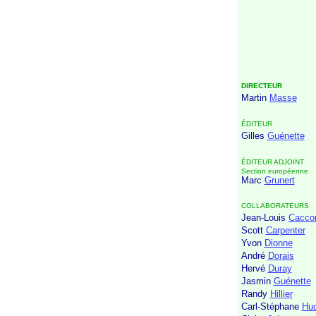
DIRECTEUR
Martin
Masse
ÉDITEUR
Gilles
Guénette
ÉDITEUR ADJOINT
Section européenne
Marc
Grunert
COLLABORATEURS
Jean-Louis
Cacco
Scott
Carpenter
Yvon
Dionne
André
Dorais
Hervé
Duray
Jasmin
Guénette
Randy
Hillier
Carl-Stéphane
Huo