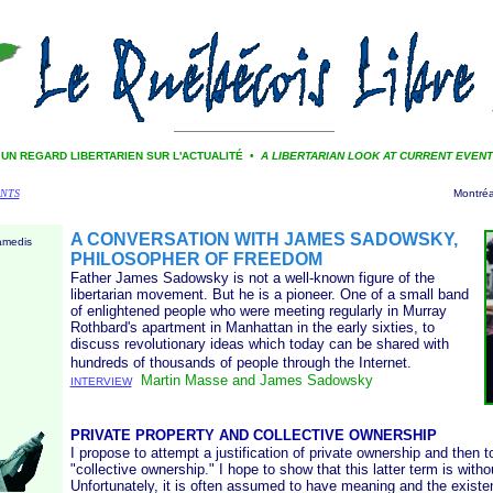
UN REGARD LIBERTARIEN SUR L'ACTUALITÉ •
A LIBERTARIAN LOOK AT CURRENT EVEN
NTS
Montréa
A CONVERSATION WITH JAMES SADOWSKY,
amedis
PHILOSOPHER OF FREEDOM
Father James Sadowsky is not a well-known figure of the
libertarian movement. But he is a pioneer. One of a small band
of enlightened people who were meeting regularly in Murray
Rothbard's apartment in Manhattan in the early sixties, to
discuss revolutionary ideas which today can be shared with
hundreds of thousands of people through the Internet.
Martin Masse and James Sadowsky
INTERVIEW
PRIVATE PROPERTY AND COLLECTIVE OWNERSHIP
I propose to attempt a justification of private ownership and then 
"collective ownership." I hope to show that this latter term is wit
Unfortunately, it is often assumed to have meaning and the existe