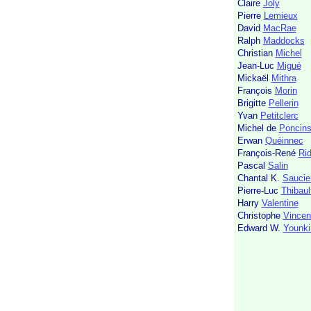
Claire
Joly
Pierre
Lemieux
David
MacRae
Ralph
Maddocks
Christian
Michel
Jean-Luc
Migué
Mickaël
Mithra
François
Morin
Brigitte
Pellerin
Yvan
Petitclerc
Michel de
Poncin
Erwan
Quéinnec
François-René
Ri
Pascal
Salin
Chantal K.
Saucie
Pierre-Luc
Thibaul
Harry
Valentine
Christophe
Vincen
Edward W.
Younki