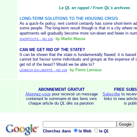
Le QL en rappel / From QL's archives
LONG-TERM SOLUTIONS TO THE HOUSING CRISIS
As a quick-fix policy, rent control certainly has some short-term a
some people. The long-term result though is that in a city where re
apartments will gradually become more run-down and fewer in num
by Martin Masse
SHORTCUTS – NO 106
CAN WE GET RID OF THE STATE?
It can be shown that the state is fundamentally flawed: it is based
cannot but favour some individuals and groups at the expense of 
get rid of the beast? Would we be able to?
by Pierre Lemieux
LEMIEUX EN LIBERTÉ – NO 106
ABONNEMENT GRATUIT
FREE SUBS
Abonnez-vous
pour recevoir un message
Subscribe
to recei
contenant le sommaire et des liens vers
links to new artic
chaque article du
QL
dès sa parution.
is publ
Cherchez dans
le Web
le
QL