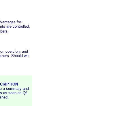
dvantages for
nts are controlled,
bers.
 on coercion, and
others. Should we
CRIPTION
ve a summary and
les as soon as
QL
ished.