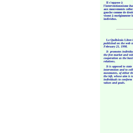
Il s'oppose à
l'interventionnisme éta
aux mouvements collect
gauche comme de droit
visent à enrégimenter l
individus.
Le Québécois Libre
published on the web s
February 21, 1998.
It promotes individual
the free market and vol
cooperation as the basis
relations.
It is opposed to state
intervention and to colle
movements, of either th
the left, whose aim is t
individuals to conform 
values and goals.