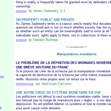
thing in reality is frequently taken for granted even by defenders of
ownership.
by James Sadowsky, S.J.
OPINION
ON PROPERTY PUBLIC AND PRIVATE
As James Sadowsky wrote in a classic article nearly four decade
question we should ask is not so much whether society has the righ
as whether such an entity can be meaningfully said to exist at all.
individuals exist, rights apply to them, not to collections of them 
by Sheldon Richman
OPINION
Manipulations monétaires
LE PROBLÈME DE LA DÉFINITION DES MONNAIES MODERN
UNE BRÈVE HISTOIRE DU FRANC
Si le pouvoir de créer de la richesse par la manipulation monétaire e
la capacité de destruction de la richesse par cette même manipula
mo
réelle. Illustrons notre propos avec un retour sur le franc.
par Jean-Louis Caccomo
PERSPECTIVE
UNE AUTRE CRISE DU SYSTÈME MONÉTAIRE EN VUE
Les politiciens ont détruit le seul système monétaire viable, basé sur
leur laissait pas la marge de manoeuvre pour « régler », à nos dép
dépression. Ils ont préféré blâmer ce système et tout le monde 
t
pour avoir causé cette dernière.