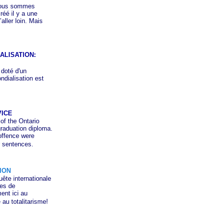
 Nous sommes
éé il y a une
ller loin. Mais
ALISATION:
 doté d'un
ndialisation est
ICE
of the Ontario
graduation diploma.
offence were
r sentences.
ION
te internationale
tes de
ent ici au
au totalitarisme!