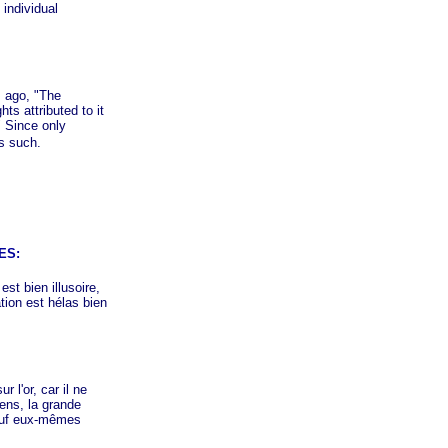
 individual
s ago, "The
ts attributed to it
" Since only
as such.
ES:
st bien illusoire,
tion est hélas bien
 l'or, car il ne
ens, la grande
sauf eux-mêmes